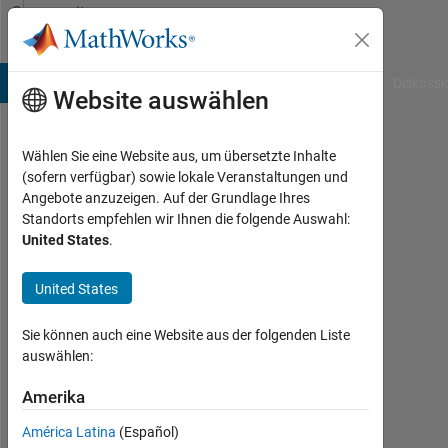
Weiter zum Inhalt
Community
Profile
B Answers
File Exchange
Cody
AI Chat Playground
Diskussi
Website auswählen
Wählen Sie eine Website aus, um übersetzte Inhalte
Micah
(sofern verfügbar) sowie lokale Veranstaltungen und
Angebote anzuzeigen. Auf der Grundlage Ihres
Audrey
Standorts empfehlen wir Ihnen die folgende Auswahl:
United States
.
Last
seen:
mehr
United States
als 2
Jahre
Sie können auch eine Website aus der folgenden Liste
vor
auswählen:
|
Aktiv
Amerika
seit
América Latina
(Español)
2024