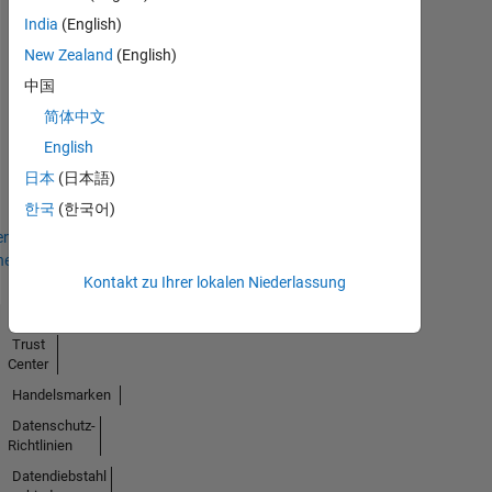
India
(English)
New Zealand
(English)
中国
First Answer
简体中文
26 Jan 2024
English
日本
(日本語)
한국
(한국어)
en
hen
Kontakt zu Ihrer lokalen Niederlassung
Trust
Center
Handelsmarken
Datenschutz-
Richtlinien
Datendiebstahl