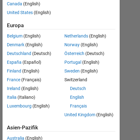
Canada
(English)
Followers:
United States
(English)
0
Europa
Following:
0
Belgium
(English)
Netherlands
(English)
Denmark
(English)
Norway
(English)
Follow
Deutschland
(Deutsch)
Österreich
(Deutsch)
España
(Español)
Portugal
(English)
Finland
(English)
Sweden
(English)
Abzeichen
France
(Français)
Switzerland
Ireland
(English)
Deutsch
Micah
Italia
(Italiano)
English
Audrey's
Abzeichen
Luxembourg
(English)
Français
United Kingdom
(English)
MATLAB
Answers
Alle
Asien-Pazifik
Abzeichen
Australia
(English)