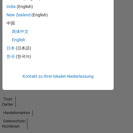
India
(English)
New Zealand
(English)
中国
简体中文
No
English
Endorsements
日本
(日本語)
received
한국
(한국어)
Kontakt zu Ihrer lokalen Niederlassung
Trust
Center
Handelsmarken
Datenschutz-
Richtlinien