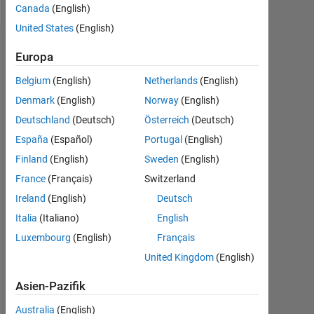
Canada
(English)
United States
(English)
Empfehlungen
Europa
Please
Belgium
(English)
Netherlands
(English)
login
Denmark
(English)
Norway
(English)
to
Deutschland
(Deutsch)
Österreich
(Deutsch)
endorse
this
España
(Español)
Portugal
(English)
person
Finland
(English)
Sweden
(English)
in
France
(Français)
Switzerland
a
skill
Ireland
(English)
Deutsch
Italia
(Italiano)
English
Luxembourg
(English)
Français
United Kingdom
(English)
Asien-Pazifik
Australia
(English)