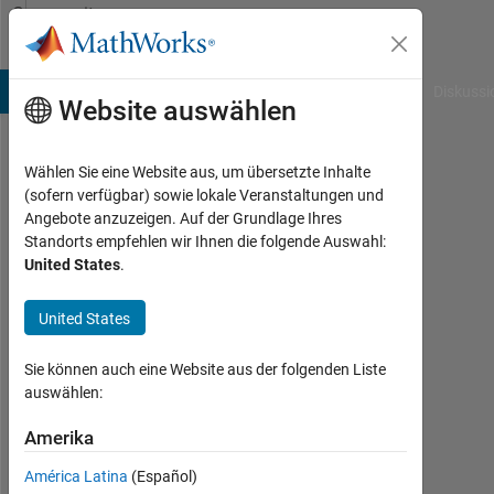
Weiter zum Inhalt
Community
Profile
B Answers
File Exchange
Cody
AI Chat Playground
Diskussi
Website auswählen
Wählen Sie eine Website aus, um übersetzte Inhalte
Yasmine
(sofern verfügbar) sowie lokale Veranstaltungen und
Angebote anzuzeigen. Auf der Grundlage Ihres
Aktiv
Standorts empfehlen wir Ihnen die folgende Auswahl:
seit
United States
.
2024
United States
Followers:
0
Sie können auch eine Website aus der folgenden Liste
Following:
auswählen:
0
Amerika
América Latina
(Español)
Follow