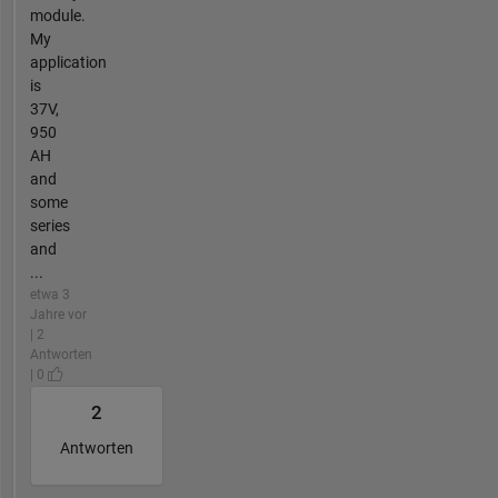
module.
My
application
is
37V,
950
AH
and
some
series
and
...
etwa 3
Jahre vor
| 2
Antworten
| 0
2
Antworten