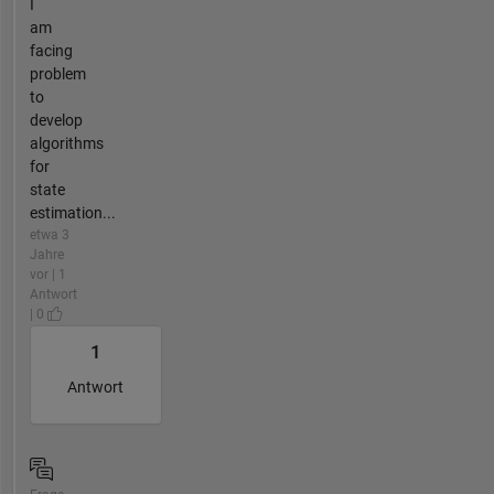
I
am
facing
problem
to
develop
algorithms
for
state
estimation...
etwa 3
Jahre
vor | 1
Antwort
| 0
1
Antwort