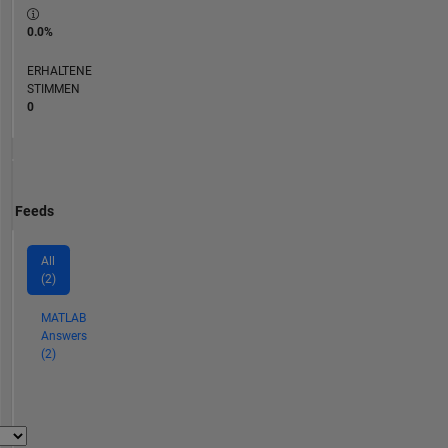
0.0%
ERHALTENE
STIMMEN
0
Feeds
All
(2)
MATLAB
Answers
(2)