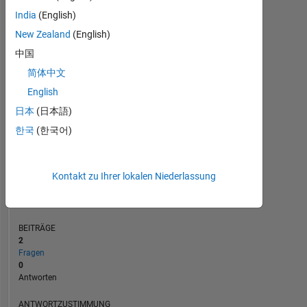
1
India
(English)
New Zealand
(English)
0
中国
10/23
03/24
08/24
01/25
06/25
04/26
05/23
11/23
05/24
11/24
L
05/25
11/25
05/26
简体中文
ZEITACHSE
English
日本
(日本語)
RANG
한국
(한국어)
186.976
of
302.034
Kontakt zu Ihrer lokalen Niederlassung
REPUTATION
0
BEITRÄGE
2
Fragen
0
Antworten
ANTWORTZUSTIMMUNG