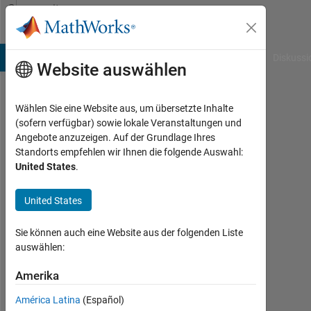
Weiter zum Inhalt
Community
Profile
B Answers
File Exchange
Cody
AI Chat Playground
Diskussi
Website auswählen
Wählen Sie eine Website aus, um übersetzte Inhalte
Jigarkumar
(sofern verfügbar) sowie lokale Veranstaltungen und
Angebote anzuzeigen. Auf der Grundlage Ihres
Last
Standorts empfehlen wir Ihnen die folgende Auswahl:
seen:
United States
.
etwa
3
United States
Jahre
vor
|
Sie können auch eine Website aus der folgenden Liste
Aktiv
auswählen:
seit
2023
Amerika
América Latina
(Español)
Followers: