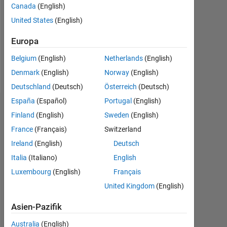
1
Canada
(English)
United States
(English)
Following:
0
Europa
Belgium
(English)
Netherlands
(English)
Follow
Denmark
(English)
Norway
(English)
Deutschland
(Deutsch)
Österreich
(Deutsch)
España
(Español)
Portugal
(English)
Dashboard
Finland
(English)
Sweden
(English)
France
(Français)
Switzerland
Statistik
Ireland
(English)
Deutsch
MATLAB Answers
Italia
(Italiano)
English
Luxembourg
(English)
Français
-2
-1
4
3
United Kingdom
(English)
2
Asien-Pazifik
BEITRÄGE
L
Australia
(English)