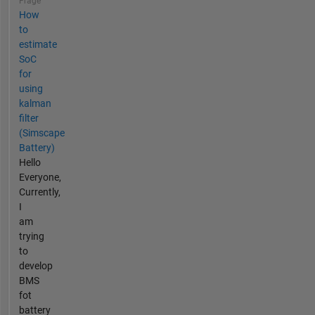
Frage
How
to
estimate
SoC
for
using
kalman
filter
(Simscape
Battery)
Hello
Everyone,
Currently,
I
am
trying
to
develop
BMS
fot
battery