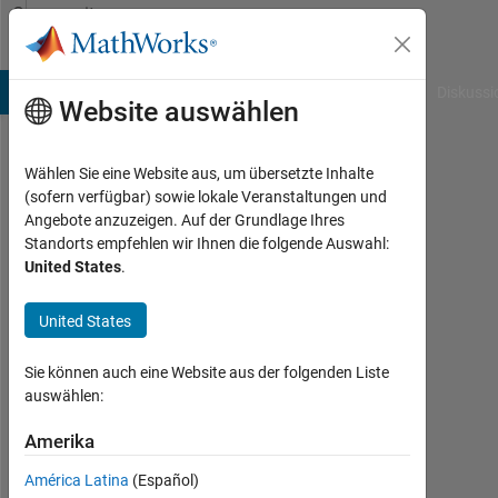
Weiter zum Inhalt
Community
Profile
B Answers
File Exchange
Cody
AI Chat Playground
Diskussi
Website auswählen
Wählen Sie eine Website aus, um übersetzte Inhalte
Ron
(sofern verfügbar) sowie lokale Veranstaltungen und
Angebote anzuzeigen. Auf der Grundlage Ihres
Aktiv
Standorts empfehlen wir Ihnen die folgende Auswahl:
seit
United States
.
2023
United States
Followers:
0
Sie können auch eine Website aus der folgenden Liste
Following:
auswählen:
0
Amerika
América Latina
(Español)
Follow