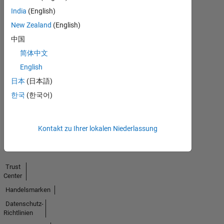
India
(English)
New Zealand
(English)
中国
简体中文
No
English
Endorsements
日本
(日本語)
received
한국
(한국어)
Kontakt zu Ihrer lokalen Niederlassung
Trust
Center
Handelsmarken
Datenschutz-
Richtlinien