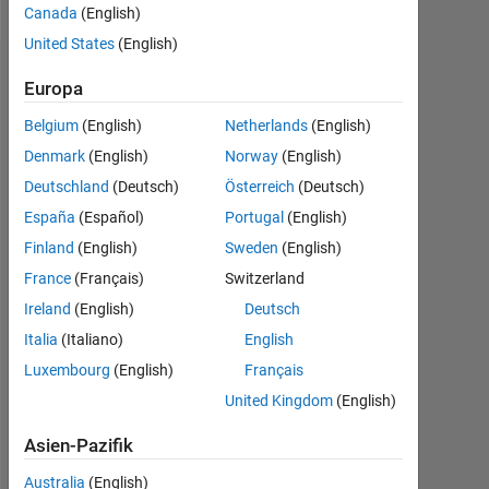
Canada
(English)
United States
(English)
Empfehlungen
Europa
Please
Belgium
(English)
Netherlands
(English)
login
Denmark
(English)
Norway
(English)
to
Deutschland
(Deutsch)
Österreich
(Deutsch)
endorse
this
España
(Español)
Portugal
(English)
person
Finland
(English)
Sweden
(English)
in
France
(Français)
Switzerland
a
skill
Ireland
(English)
Deutsch
Italia
(Italiano)
English
Luxembourg
(English)
Français
United Kingdom
(English)
Asien-Pazifik
Australia
(English)