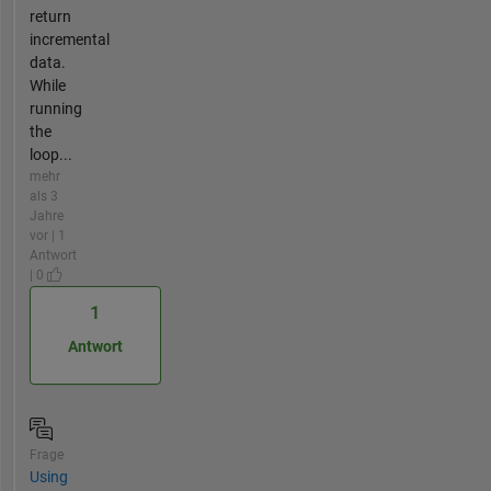
return
incremental
data.
While
running
the
loop...
mehr
als 3
Jahre
vor | 1
Antwort
| 0
1
Antwort
Frage
Using