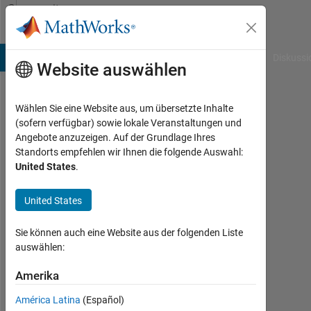
Weiter zum Inhalt
Community
Profile
B Answers
File Exchange
Cody
AI Chat Playground
Diskussi
Website auswählen
Wählen Sie eine Website aus, um übersetzte Inhalte
Joseph
(sofern verfügbar) sowie lokale Veranstaltungen und
Angebote anzuzeigen. Auf der Grundlage Ihres
Last
Standorts empfehlen wir Ihnen die folgende Auswahl:
seen:
United States
.
mehr
als
United States
ein
Jahr
vor
Sie können auch eine Website aus der folgenden Liste
|
auswählen:
Aktiv
seit
Amerika
2023
América Latina
(Español)