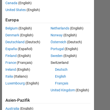
Followers:
Canada
(English)
0
United States
(English)
Following:
Europa
0
Belgium
(English)
Netherlands
(English)
Denmark
(English)
Norway
(English)
Follow
Deutschland
(Deutsch)
Österreich
(Deutsch)
España
(Español)
Portugal
(English)
Finland
(English)
Sweden
(English)
Dashboard
France
(Français)
Switzerland
Ireland
(English)
Deutsch
Statistik
Italia
(Italiano)
English
MATLAB Answers
Luxembourg
(English)
Français
United Kingdom
(English)
-2
-1
3
2
Asien-Pazifik
Australia
(English)