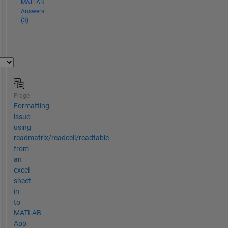
MATLAB
Answers
(3)
Frage
Formatting
issue
using
readmatrix/readcell/readtable
from
an
excel
sheet
in
to
MATLAB
App