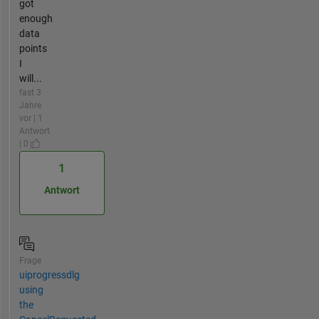
got
enough
data
points
I
will...
fast 3
Jahre
vor | 1
Antwort
| 0
1
Antwort
Frage
uiprogressdlg
using
the