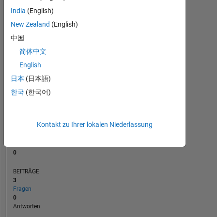
BEITRÄGE
L
1
India
(English)
New Zealand
(English)
中国
0
简体中文
08/23
01/24
06/24
11/24
04/25
02/26
07/26
03/23
09/23
03/24
09/24
L
03/25
09/25
03/26
English
ZEITACHSE
日本
(日本語)
한국
(한국어)
RANG
183.376
of
Kontakt zu Ihrer lokalen Niederlassung
302.031
REPUTATION
0
BEITRÄGE
3
Fragen
0
Antworten