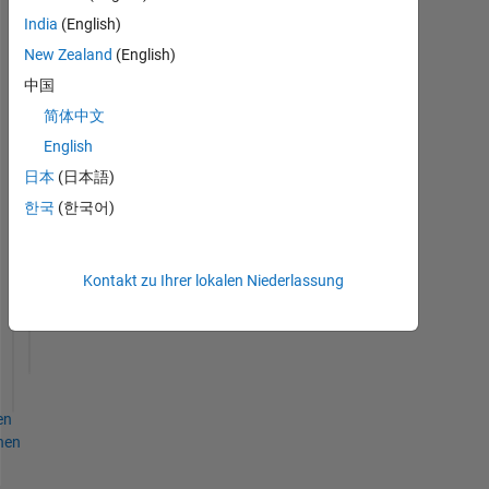
25 May 2024
India
(English)
New Zealand
(English)
中国
简体中文
Thankful Level 1
English
13 Mar 2025
日本
(日本語)
한국
(한국어)
Kontakt zu Ihrer lokalen Niederlassung
First Answer
23 May 2024
en
hen