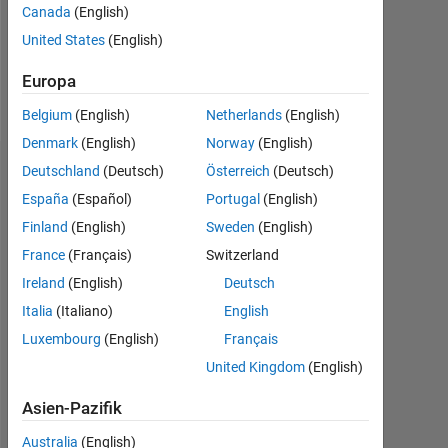
Following:
Canada
(English)
3
United States
(English)
Europa
Follow
Belgium
(English)
Netherlands
(English)
Denmark
(English)
Norway
(English)
Deutschland
(Deutsch)
Österreich
(Deutsch)
Abzeichen
España
(Español)
Portugal
(English)
newhere's
Finland
(English)
Sweden
(English)
Abzeichen
France
(Français)
Switzerland
MATLAB
Ireland
(English)
Deutsch
Answers
Alle
Italia
(Italiano)
English
Abzeichen
Luxembourg
(English)
Français
United Kingdom
(English)
Asien-Pazifik
Australia
(English)
Knowledgeable Level 1