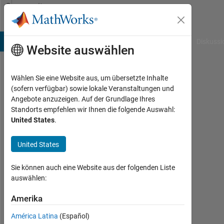
Weiter zum Inhalt
Community
Profile
B Answers
File Exchange
Cody
AI Chat Playground
Diskussi
Website auswählen
Wählen Sie eine Website aus, um übersetzte Inhalte
newhere
(sofern verfügbar) sowie lokale Veranstaltungen und
Angebote anzuzeigen. Auf der Grundlage Ihres
Last
Standorts empfehlen wir Ihnen die folgende Auswahl:
seen: 4
United States
.
Monate
vor
United States
|
Aktiv
seit
Sie können auch eine Website aus der folgenden Liste
2024
auswählen:
Followers:
Amerika
0
América Latina
(Español)