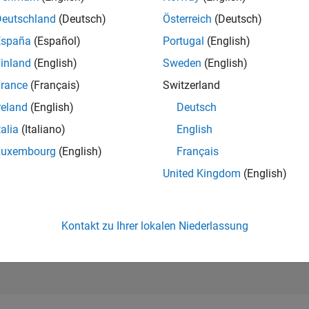
187.383
of 302.028
Deutschland
(Deutsch)
Österreich
(Deutsch)
España
(Español)
Portugal
(English)
REPUTATION
0
inland
(English)
Sweden
(English)
rance
(Français)
Switzerland
BEITRÄGE
1
Frage
reland
(English)
Deutsch
0
Antworten
talia
(Italiano)
English
ANTWORTZUS
Luxembourg
(English)
Français
0.0%
24
01/25
L
04/25
07/25
10/25
01/26
04/26
07/26
United Kingdom
(English)
ZEITACHSE
ERHALTENE
STIMMEN
0
Kontakt zu Ihrer lokalen Niederlassung