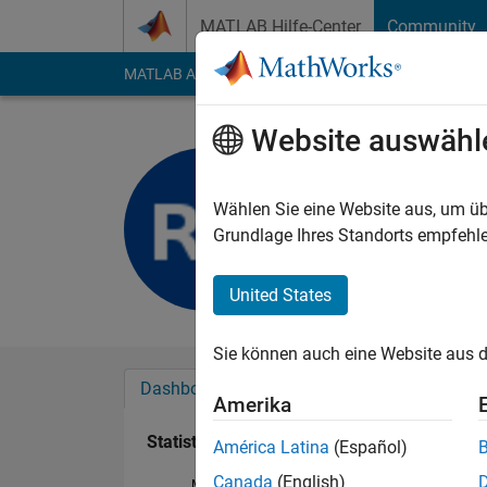
Weiter zum Inhalt
MATLAB Hilfe-Center
Community
MATLAB Answers
File Exchange
Cody
AI Cha
Website auswähl
Ramadhan
Last seen: mehr als 
Wählen Sie eine Website aus, um üb
Followers:
0
Followi
Grundlage Ihres Standorts empfehle
Follow
United States
Sie können auch eine Website aus d
Dashboard
Abzeichen
Empfehlungen
Amerika
Statistik
América Latina
(Español)
Canada
(English)
MATLAB Answers