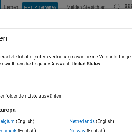
Lernen
Melden Sie sich an
MATLAB erhalten
t Playground
Diskussionen
Wettbewerbe
Blogs
Veröffentlic
en
 Haider
2 Jahre vor
|
Aktiv seit 2023
ersetzte Inhalte (sofern verfügbar) sowie lokale Veranstaltung
ng:
0
n wir Ihnen die folgende Auswahl:
United States
.
er folgenden Liste auswählen:
Europa
Belgium
(English)
Netherlands
(English)
RANG
Denmark
(English)
Norway
(English)