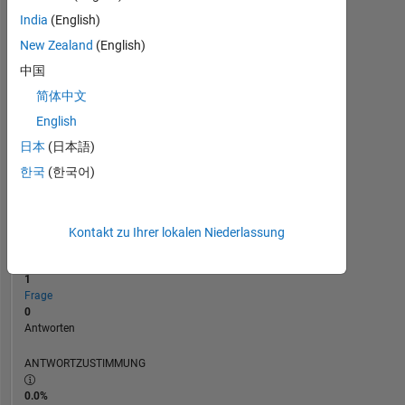
India
(English)
0
New Zealand
(English)
01/25
04/25
07/25
01/26
04/26
07/26
10/24
02/25
06/25
L
10/25
02/26
06/26
ZEITACHSE
中国
简体中文
English
RANG
48.942
日本
(日本語)
of
한국
(한국어)
302.025
REPUTATION
0
Kontakt zu Ihrer lokalen Niederlassung
BEITRÄGE
1
Frage
0
Antworten
ANTWORTZUSTIMMUNG
0.0%