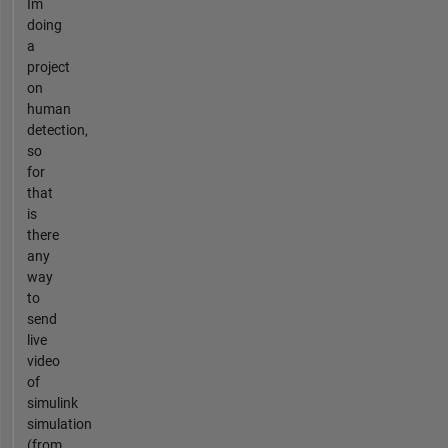
Im
doing
a
project
on
human
detection,
so
for
that
is
there
any
way
to
send
live
video
of
simulink
simulation
(from