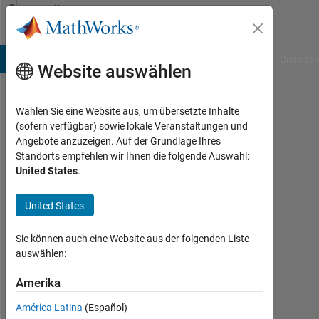
Weiter zum Inhalt
Community
Profile
B Answers
File Exchange
Cody
AI Chat Playground
Diskussi
Website auswählen
Wählen Sie eine Website aus, um übersetzte Inhalte
Sashank
(sofern verfügbar) sowie lokale Veranstaltungen und
Angebote anzuzeigen. Auf der Grundlage Ihres
Last
Standorts empfehlen wir Ihnen die folgende Auswahl:
seen: 6
United States
.
Monate
vor
United States
|
Aktiv
seit
Sie können auch eine Website aus der folgenden Liste
2024
auswählen:
Followers:
Amerika
0
América Latina
(Español)