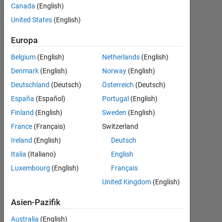
Following:
Canada
(English)
0
United States
(English)
Europa
Follow
Belgium
(English)
Netherlands
(English)
Denmark
(English)
Norway
(English)
Deutschland
(Deutsch)
Österreich
(Deutsch)
Dashboard
España
(Español)
Portugal
(English)
Statistik
Finland
(English)
Sweden
(English)
France
(Français)
Switzerland
MATLAB Answers
Ireland
(English)
Deutsch
-2
-1
3
2
Italia
(Italiano)
English
Luxembourg
(English)
Français
United Kingdom
(English)
BEITRÄGE
L
1
Asien-Pazifik
Australia
(English)