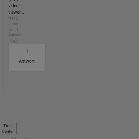
video
viewer...
fast 2
Jahre
vor | 1
Antwort
| 0
1
Antwort
Trust
Center