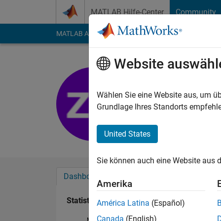
Weiter zum Inhalt
MATLAB Hilfe-Center
Community
MATLAB Answers
File Exchange
Cody
AI Cha
Website auswähl
Zhiyun
Last seen: etwa ein J
Wählen Sie eine Website aus, um üb
Followers:
0
Followi
Grundlage Ihres Standorts empfehle
Follow
United States
Sie können auch eine Website aus d
Dashboard
Abzeichen
Empfehlungen
Amerika
Statistik
América Latina
(Español)
Canada
(English)
MATLAB Answers