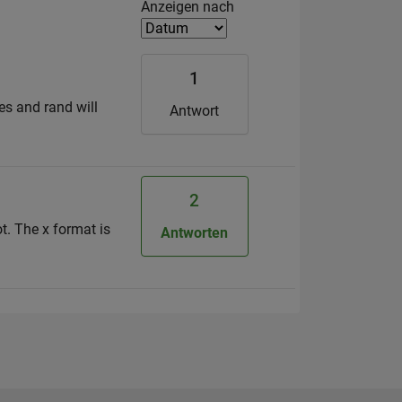
Filter2
Anzeigen nach
1
es and rand will
Antwort
2
ot. The x format is
Antworten