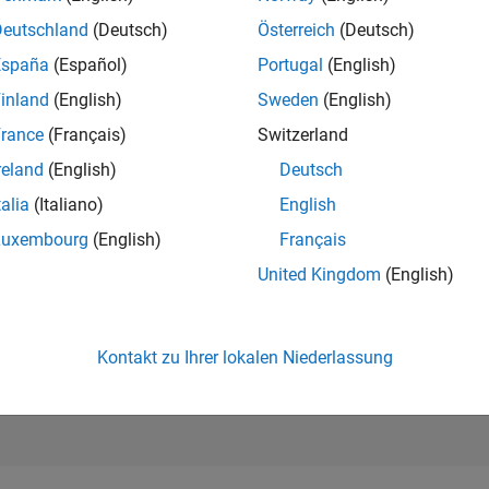
24.739
of 302.025
Deutschland
(Deutsch)
Österreich
(Deutsch)
España
(Español)
Portugal
(English)
REPUTATION
1
inland
(English)
Sweden
(English)
rance
(Français)
Switzerland
BEITRÄGE
2
Fragen
reland
(English)
Deutsch
0
Antworten
talia
(Italiano)
English
ANTWORTZUS
Luxembourg
(English)
Français
50.0%
09/24
12/24
L
03/25
06/25
09/25
12/25
03/26
06/26
United Kingdom
(English)
ZEITACHSE
ERHALTENE
STIMMEN
1
Kontakt zu Ihrer lokalen Niederlassung