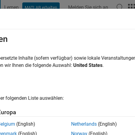
Lernen
Melden Sie sich an
MATLAB erhalten
t Playground
Diskussionen
Wettbewerbe
Blogs
Veröffentlic
en
ahr vor
|
Aktiv seit 2023
ersetzte Inhalte (sofern verfügbar) sowie lokale Veranstaltung
ng:
0
n wir Ihnen die folgende Auswahl:
United States
.
er folgenden Liste auswählen:
Europa
Belgium
(English)
Netherlands
(English)
RANG
Denmark
(English)
Norway
(English)