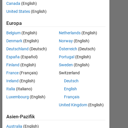
Canada
(English)
United States
(English)
Empfehlungen
Europa
Please
Belgium
(English)
Netherlands
(English)
login
Denmark
(English)
Norway
(English)
to
Deutschland
(Deutsch)
Österreich
(Deutsch)
endorse
this
España
(Español)
Portugal
(English)
person
Finland
(English)
Sweden
(English)
in
France
(Français)
Switzerland
a
skill
Ireland
(English)
Deutsch
Italia
(Italiano)
English
Luxembourg
(English)
Français
United Kingdom
(English)
Asien-Pazifik
Australia
(English)