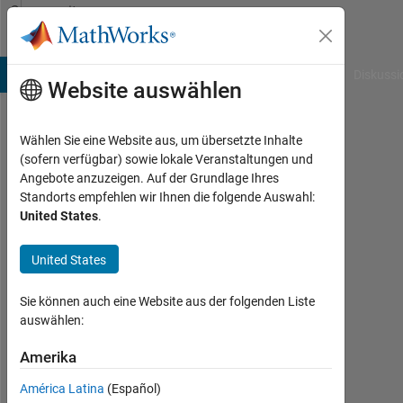
Weiter zum Inhalt
Community
Profile
B Answers
File Exchange
Cody
AI Chat Playground
Diskussi
Website auswählen
Wählen Sie eine Website aus, um übersetzte Inhalte
William
(sofern verfügbar) sowie lokale Veranstaltungen und
Angebote anzuzeigen. Auf der Grundlage Ihres
Aktiv
Standorts empfehlen wir Ihnen die folgende Auswahl:
seit
United States
.
2023
United States
Followers:
0
Sie können auch eine Website aus der folgenden Liste
Following:
auswählen:
0
Amerika
América Latina
(Español)
Follow