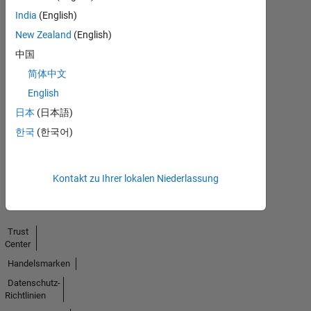
India
(English)
New Zealand
(English)
中国
简体中文
No
English
Endorsements
日本
(日本語)
received
한국
(한국어)
Kontakt zu Ihrer lokalen Niederlassung
Trust
Center
Handelsmarken
Datenschutz-
Richtlinien