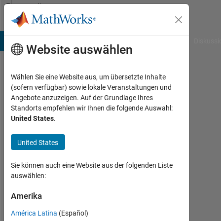
Weiter zum Inhalt
Community
Profile
B Answers
File Exchange
Cody
AI Chat Playground
Diskussi
Website auswählen
Wählen Sie eine Website aus, um übersetzte Inhalte
Suresh
(sofern verfügbar) sowie lokale Veranstaltungen und
Angebote anzuzeigen. Auf der Grundlage Ihres
Kumar
Standorts empfehlen wir Ihnen die folgende Auswahl:
United States
.
Kongathi
Last
United States
seen:
etwa
Sie können auch eine Website aus der folgenden Liste
2
auswählen:
Jahre
vor
Amerika
|
Aktiv
América Latina
(Español)