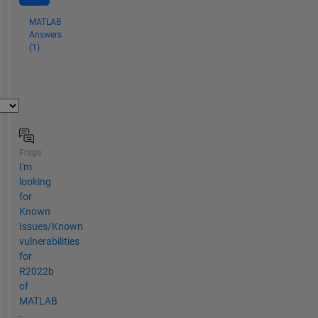
MATLAB
Answers
(1)
Frage
I'm
looking
for
Known
Issues/Known
vulnerabilities
for
R2022b
of
MATLAB
-