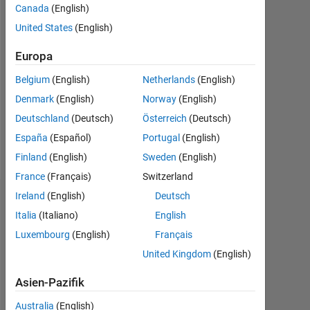
seit
Canada
(English)
2023
United States
(English)
Followers:
Europa
0
Belgium
(English)
Netherlands
(English)
Following:
Denmark
(English)
Norway
(English)
0
Deutschland
(Deutsch)
Österreich
(Deutsch)
España
(Español)
Portugal
(English)
Follow
Finland
(English)
Sweden
(English)
France
(Français)
Switzerland
Ireland
(English)
Deutsch
Dashboard
Italia
(Italiano)
English
Luxembourg
(English)
Français
Statistik
United Kingdom
(English)
MATLAB Answers
Asien-Pazifik
-2
-1
3
2
Australia
(English)