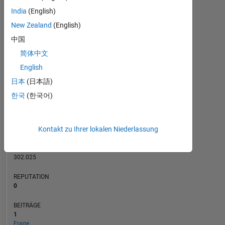
India
(English)
BEITRÄGE
New Zealand
(English)
L
1
中国
简体中文
English
0
日本
(日本語)
06/23
11/23
04/24
09/24
02/25
12/25
05/26
01/23
07/23
01/24
07/24
L
01/25
07/25
01/26
07/26
한국
(한국어)
ZEITACHSE
Kontakt zu Ihrer lokalen Niederlassung
RANG
181.077
of
302.025
REPUTATION
0
BEITRÄGE
1
Frage