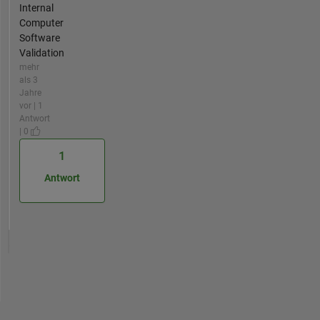
Internal
Computer
Software
Validation
mehr
als 3
Jahre
vor | 1
Antwort
| 0
1
Antwort