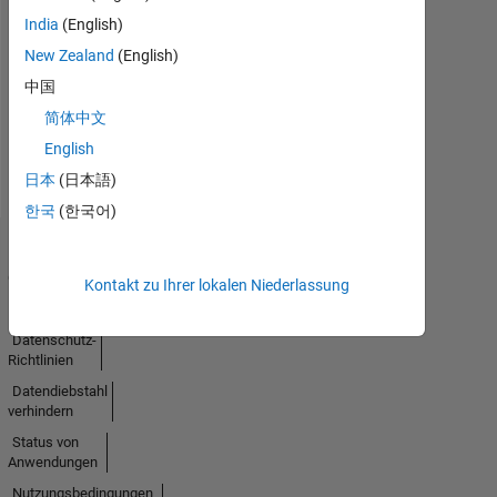
India
(English)
Keine
New Zealand
(English)
Aktivität
中国
简体中文
English
日本
(日本語)
한국
(한국어)
Trust
Center
Kontakt zu Ihrer lokalen Niederlassung
Handelsmarken
Datenschutz-
Richtlinien
Datendiebstahl
verhindern
Status von
Anwendungen
Nutzungsbedingungen