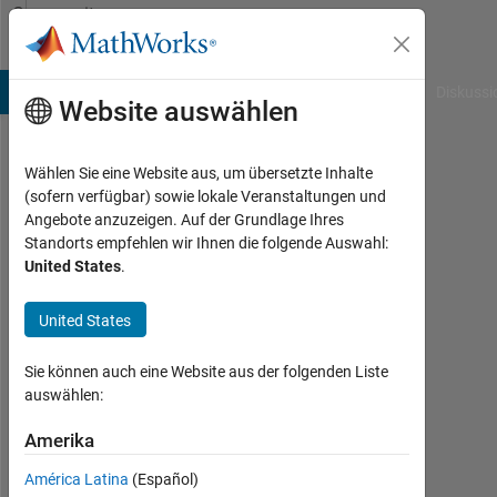
Weiter zum Inhalt
Community
Profile
B Answers
File Exchange
Cody
AI Chat Playground
Diskussi
Website auswählen
Wählen Sie eine Website aus, um übersetzte Inhalte
chunwei
(sofern verfügbar) sowie lokale Veranstaltungen und
Angebote anzuzeigen. Auf der Grundlage Ihres
shao
Standorts empfehlen wir Ihnen die folgende Auswahl:
United States
.
Last
seen: 5
Monate
United States
vor
Sie können auch eine Website aus der folgenden Liste
Followers:
auswählen:
0
Amerika
Following:
América Latina
(Español)
0