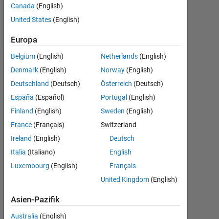
Canada
(English)
United States
(English)
Follow
Europa
Belgium
(English)
Netherlands
(English)
Dashboard
Denmark
(English)
Norway
(English)
Deutschland
(Deutsch)
Österreich
(Deutsch)
Feeds
España
(Español)
Portugal
(English)
Finland
(English)
Sweden
(English)
France
(Français)
Switzerland
Ireland
(English)
Deutsch
Italia
(Italiano)
English
Luxembourg
(English)
Français
United Kingdom
(English)
Asien-Pazifik
Australia
(English)