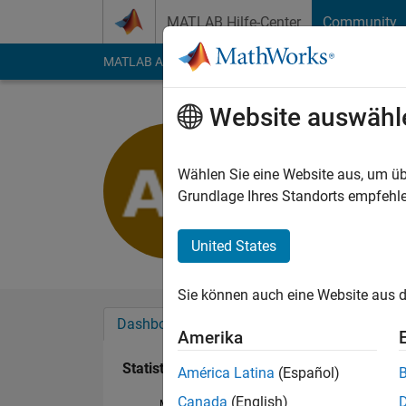
Weiter zum Inhalt
MATLAB Hilfe-Center
Community
MATLAB Answers
File Exchange
Cody
AI Cha
Website auswähl
Abu Yusuf
Last seen: mehr als 
Wählen Sie eine Website aus, um üb
Followers:
0
Followi
Grundlage Ihres Standorts empfehle
Follow
United States
Sie können auch eine Website aus d
Dashboard
Abzeichen
Empfehlungen
Amerika
Statistik
América Latina
(Español)
Canada
(English)
MATLAB Answers