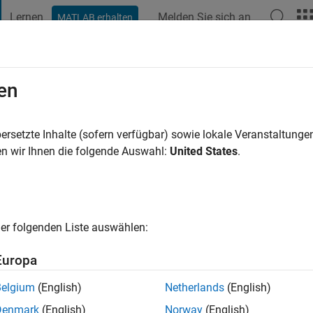
Lernen
Melden Sie sich an
MATLAB erhalten
t Playground
Diskussionen
Wettbewerbe
Blogs
Veröffentlic
en
3 Jahre vor
|
Aktiv seit 2022
ersetzte Inhalte (sofern verfügbar) sowie lokale Veranstaltung
ng:
0
n wir Ihnen die folgende Auswahl:
United States
.
er folgenden Liste auswählen:
Europa
Belgium
(English)
Netherlands
(English)
RANG
Denmark
(English)
Norway
(English)