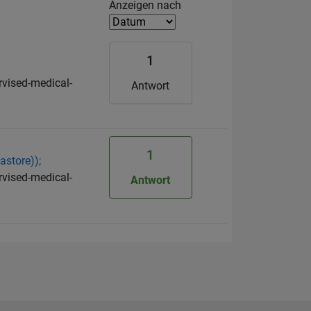
Filter2
Anzeigen nach
1
rvised-medical-
Antwort
1
astore));
rvised-medical-
Antwort