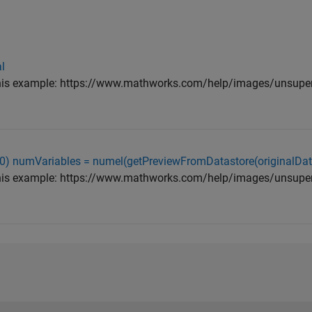
al
te this example: https://www.mathworks.com/help/images/unsupe
290) numVariables = numel(getPreviewFromDatastore(originalDat
te this example: https://www.mathworks.com/help/images/unsupe