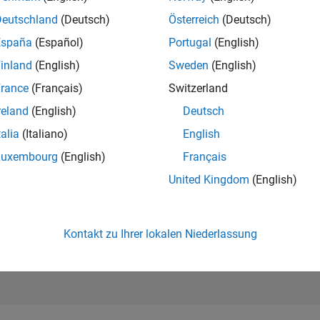
85.428
of 302.025
Deutschland
(Deutsch)
Österreich
(Deutsch)
España
(Español)
Portugal
(English)
REPUTATION
0
inland
(English)
Sweden
(English)
rance
(Français)
Switzerland
BEITRÄGE
2
Fragen
reland
(English)
Deutsch
0
Antworten
talia
(Italiano)
English
ANTWORTZUS
Luxembourg
(English)
Français
50.0%
03/24
L
07/24
11/24
03/25
07/25
11/25
03/26
07/26
United Kingdom
(English)
ZEITACHSE
ERHALTENE
STIMMEN
0
Kontakt zu Ihrer lokalen Niederlassung