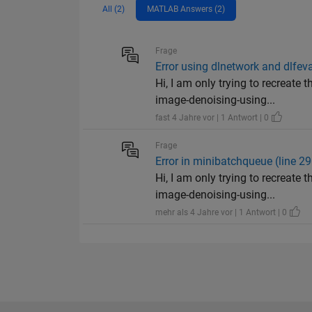
All (2)
MATLAB Answers (2)
Frage
Error using dlnetwork and dlfev
Hi, I am only trying to recrea
image-denoising-using...
fast 4 Jahre vor | 1 Antwort | 0
Frage
Error in minibatchqueue (line 
Hi, I am only trying to recrea
image-denoising-using...
mehr als 4 Jahre vor | 1 Antwort | 0