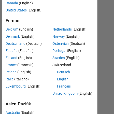
Canada
(English)
Follow
United States
(English)
Europa
Empfehlungen
Belgium
(English)
Netherlands
(English)
Denmark
(English)
Norway
(English)
Please
Deutschland
(Deutsch)
Österreich
(Deutsch)
login
to
España
(Español)
Portugal
(English)
endorse
Finland
(English)
Sweden
(English)
this
France
(Français)
Switzerland
person
in
Ireland
(English)
Deutsch
a
Italia
(Italiano)
English
skill
Luxembourg
(English)
Français
United Kingdom
(English)
Asien-Pazifik
Australia
(English)