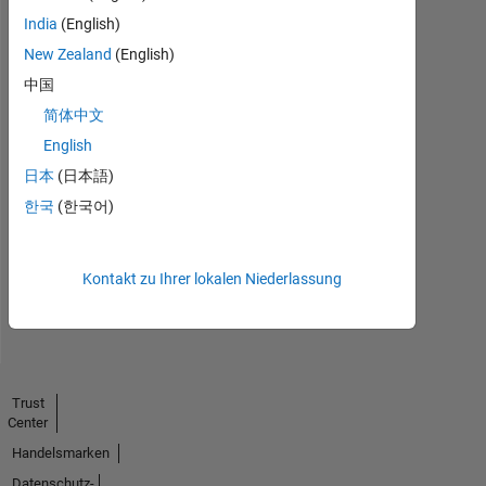
India
(English)
New Zealand
(English)
中国
简体中文
English
No
日本
(日本語)
Endorsements
한국
(한국어)
received
Kontakt zu Ihrer lokalen Niederlassung
Trust
Center
Handelsmarken
Datenschutz-