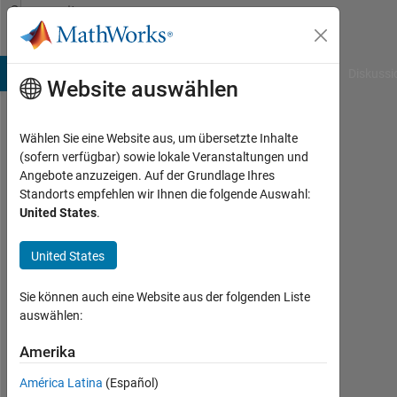
Weiter zum Inhalt
Community
Profile
B Answers
File Exchange
Cody
AI Chat Playground
Diskussi
Website auswählen
Wählen Sie eine Website aus, um übersetzte Inhalte
Andrew
(sofern verfügbar) sowie lokale Veranstaltungen und
Angebote anzuzeigen. Auf der Grundlage Ihres
Naeem
Standorts empfehlen wir Ihnen die folgende Auswahl:
United States
.
Aktiv
seit
2022
United States
Followers:
Sie können auch eine Website aus der folgenden Liste
0
auswählen:
Following:
Amerika
0
América Latina
(Español)