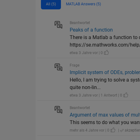
All (5)
MATLAB Answers (5)
Beantwortet
Peaks of a function
There is a Matlab a function to
https://se.mathworks.com/help/
etwa 3 Jahre vor | 0
Frage
Implicit system of ODEs, probl
Hello, I am trying to solve a sy
quite non-lin...
etwa 3 Jahre vor | 1 Antwort | 0
Beantwortet
Argument of max values of mult
This seems to do what you want. clc
mehr als 4 Jahre vor | 0
|
akzeptier