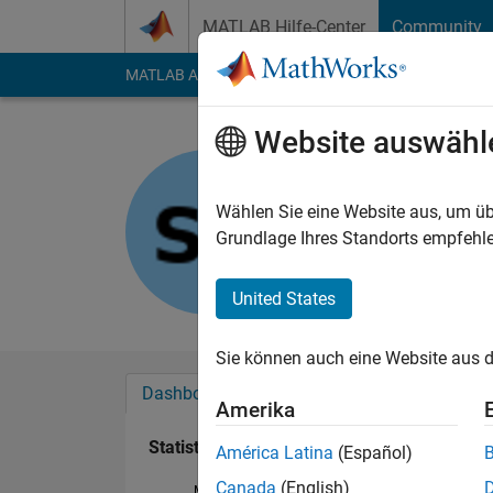
Weiter zum Inhalt
MATLAB Hilfe-Center
Community
MATLAB Answers
File Exchange
Cody
AI Cha
Website auswähl
Stephane
Last seen: 9 Monate 
Wählen Sie eine Website aus, um üb
Followers:
0
Followi
Grundlage Ihres Standorts empfehle
Follow
United States
Sie können auch eine Website aus d
Dashboard
Abzeichen
Empfehlungen
Amerika
Statistik
América Latina
(Español)
Canada
(English)
MATLAB Answers