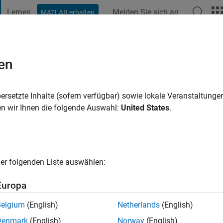
Lernen
Melden Sie sich an
MATLAB erhalten
t Playground
Diskussionen
Wettbewerbe
Blogs
Veröffentlic
en
vor
|
Aktiv seit 2022
ersetzte Inhalte (sofern verfügbar) sowie lokale Veranstaltung
ng:
0
n wir Ihnen die folgende Auswahl:
United States
.
er folgenden Liste auswählen:
Europa
Belgium
(English)
Netherlands
(English)
RANG
Denmark
(English)
Norway
(English)