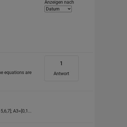
Filter2
Anzeigen nach
1
The equations are
Antwort
5,6,7]; A3=[0,1...