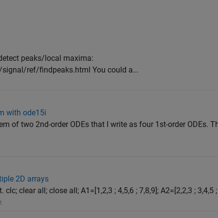
 detect peaks/local maxima:
signal/ref/findpeaks.html You could a...
em with ode15i
stem of two 2nd-order ODEs that I write as four 1st-order ODEs. 
iple 2D arrays
; clear all; close all; A1=[1,2,3 ; 4,5,6 ; 7,8,9]; A2=[2,2,3 ; 3,4,5 ; 
t