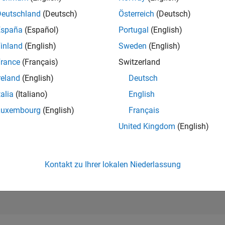
10.212
of 302.031
Deutschland
(Deutsch)
Österreich
(Deutsch)
España
(Español)
Portugal
(English)
REPUTATION
4
inland
(English)
Sweden
(English)
rance
(Français)
Switzerland
BEITRÄGE
2
Fragen
reland
(English)
Deutsch
3
Antworten
talia
(Italiano)
English
ANTWORTZUS
Luxembourg
(English)
Français
0.0%
04/24
L
08/24
12/24
04/25
08/25
12/25
04/26
08/26
United Kingdom
(English)
ZEITACHSE
ERHALTENE
STIMMEN
0
Kontakt zu Ihrer lokalen Niederlassung