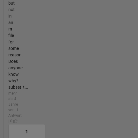
but
not
in
an
m
file
for
some
reason.
Does
anyone
know
why?
subset_t...
mehr
als 4
Jahre
vor | 1
Antwort
| 0
1