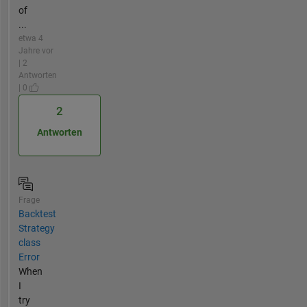
of
...
etwa 4
Jahre vor
| 2
Antworten
| 0
2
Antworten
Frage
Backtest
Strategy
class
Error
When
I
try