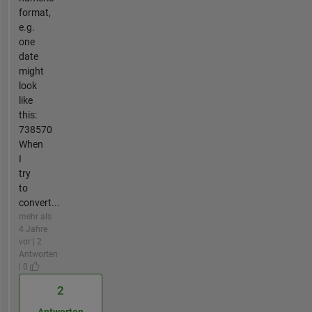
format,
e.g.
one
date
might
look
like
this:
738570
When
I
try
to
convert...
mehr als
4 Jahre
vor | 2
Antworten
| 0
2