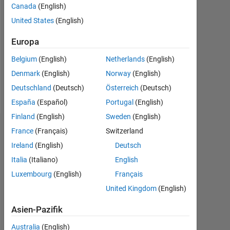
Canada
(English)
Followers:
United States
(English)
0
Europa
Following:
0
Belgium
(English)
Netherlands
(English)
Denmark
(English)
Norway
(English)
Follow
Deutschland
(Deutsch)
Österreich
(Deutsch)
España
(Español)
Portugal
(English)
Finland
(English)
Sweden
(English)
Dashboard
France
(Français)
Switzerland
Ireland
(English)
Deutsch
Statistik
Italia
(Italiano)
English
Luxembourg
(English)
Français
MATLAB Answers
United Kingdom
(English)
-2
-1
9
8
Asien-Pazifik
7
6
Australia
(English)