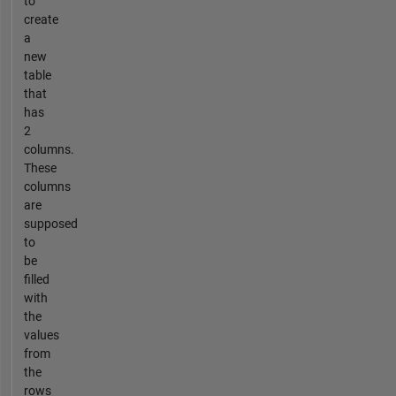
to
create
a
new
table
that
has
2
columns.
These
columns
are
supposed
to
be
filled
with
the
values
from
the
rows