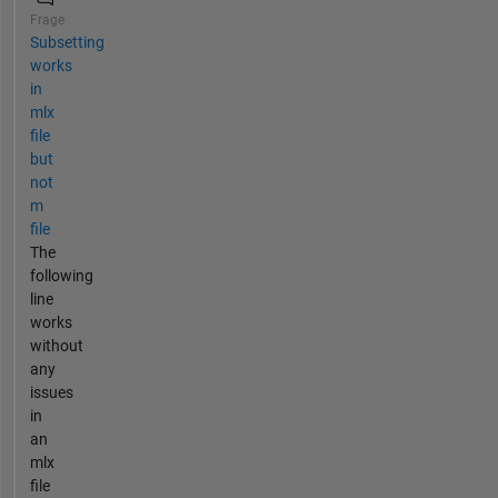
Frage
Subsetting
works
in
mlx
file
but
not
m
file
The
following
line
works
without
any
issues
in
an
mlx
file