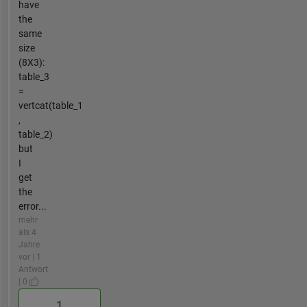
have
the
same
size
(8X3):
table_3
=
vertcat(table_1
,
table_2)
but
I
get
the
error...
mehr
als 4
Jahre
vor | 1
Antwort
| 0
1