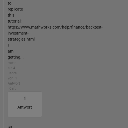
to
replicate
this
tutorial;
https://www.mathworks.com/help/finance/backtest-
investment-
strategies.html
I
am
getting...
mehr
als 4
Jahre
vor | 1
Antwort
| 0
1
Antwort