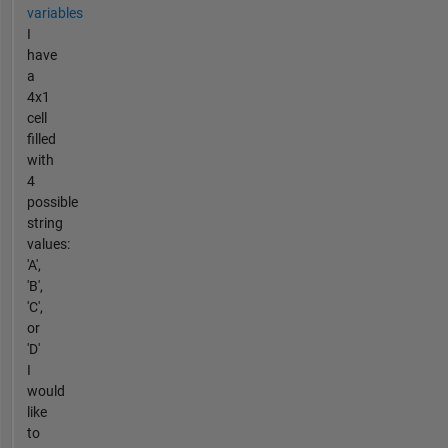
variables
I
have
a
4x1
cell
filled
with
4
possible
string
values:
'A',
'B',
'C',
or
'D'
I
would
like
to