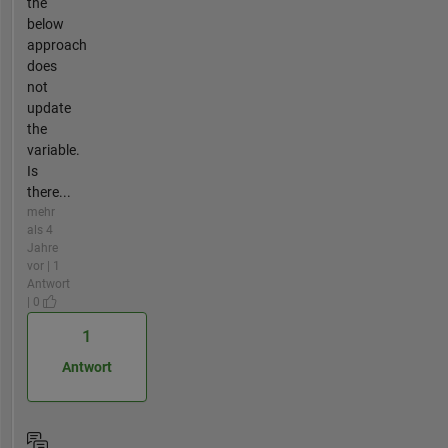
the
below
approach
does
not
update
the
variable.
Is
there...
mehr
als 4
Jahre
vor | 1
Antwort
| 0
1
Antwort