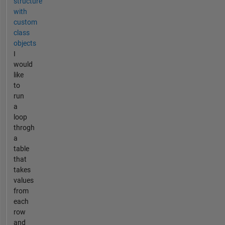
structure
with
custom
class
objects
I
would
like
to
run
a
loop
throgh
a
table
that
takes
values
from
each
row
and