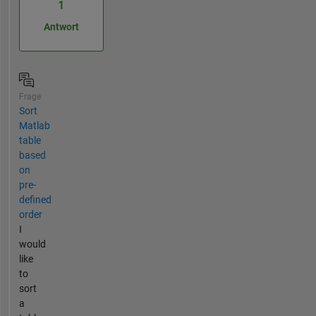
1
Antwort
Frage
Sort
Matlab
table
based
on
pre-
defined
order
I
would
like
to
sort
a