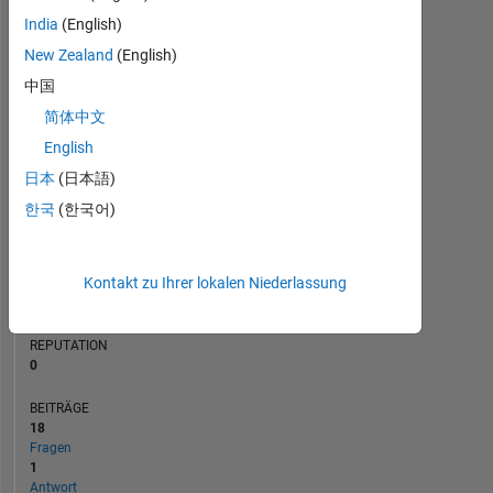
5
BEITRÄGE
India
(English)
L
4
3
New Zealand
(English)
2
中国
1
简体中文
0
05/22
11/22
05/23
05/24
11/24
05/25
05/26
06/22
01/23
08/23
03/24
10/24
12/25
11/21
07/22
03/23
11/23
L
07/24
03/25
11/25
07/26
English
ZEITACHSE
日本
(日本語)
한국
(한국어)
RANG
93.854
Kontakt zu Ihrer lokalen Niederlassung
of
302.023
REPUTATION
0
BEITRÄGE
18
Fragen
1
Antwort