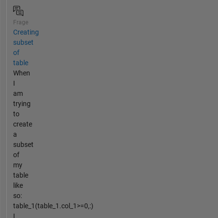
Frage
Creating
subset
of
table
When
I
am
trying
to
create
a
subset
of
my
table
like
so:
table_1(table_1.col_1>=0,:)
I