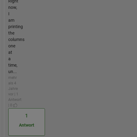
Right
now,
I
am
printing
the
columns
one
at
a
time,
un...
mehr
als 4
Jahre
vor | 1
Antwort
| 0
1
Antwort