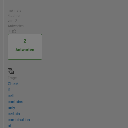
...
mehr als
4 Jahre
vor | 2
Antworten
| 0
2
Antworten
Frage
Check
if
cell
contains
only
certain
combination
of