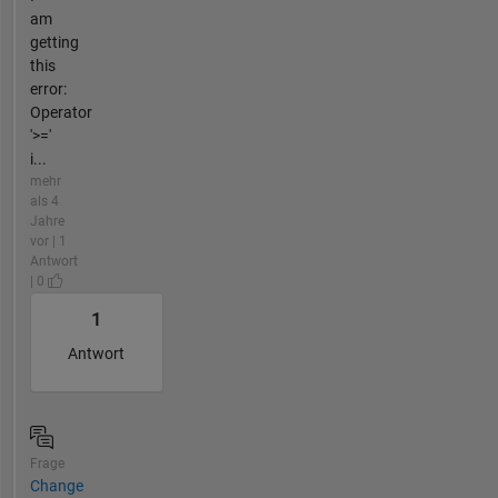
am
getting
this
error:
Operator
'>='
i...
mehr
als 4
Jahre
vor | 1
Antwort
| 0
1
Antwort
Frage
Change