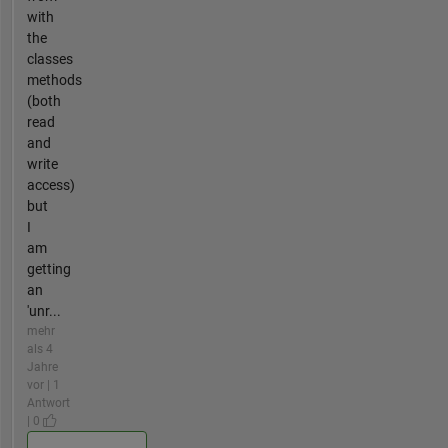
with
the
classes
methods
(both
read
and
write
access)
but
I
am
getting
an
'unr...
mehr
als 4
Jahre
vor | 1
Antwort
| 0