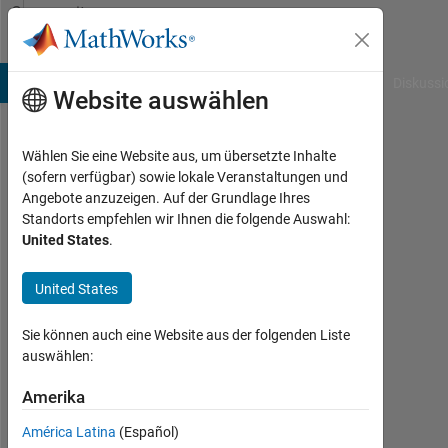
Weiter zum Inhalt
Community
Profile
B Answers
File Exchange
Cody
AI Chat Playground
Diskussi
Website auswählen
Wählen Sie eine Website aus, um übersetzte Inhalte
Metin
(sofern verfügbar) sowie lokale Veranstaltungen und
Angebote anzuzeigen. Auf der Grundlage Ihres
Akyol
Standorts empfehlen wir Ihnen die folgende Auswahl:
United States
.
Last
seen:
etwa
United States
4
Jahre
Sie können auch eine Website aus der folgenden Liste
vor
auswählen:
|
Aktiv
Amerika
seit
América Latina
(Español)
2021