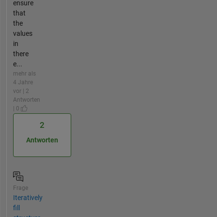
ensure
that
the
values
in
there
e...
mehr als
4 Jahre
vor | 2
Antworten
| 0
2
Antworten
Frage
Iteratively
fill