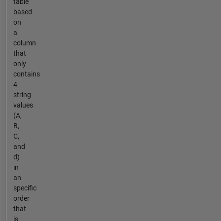
table
based
on
a
column
that
only
contains
4
string
values
(A,
B,
C,
and
d)
in
an
specific
order
that
is