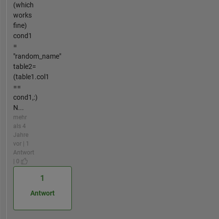
(which
works
fine)
cond1
=
"random_name"
table2=
(table1.col1
==
cond1,:)
N...
mehr
als 4
Jahre
vor | 1
Antwort
| 0
1
Antwort