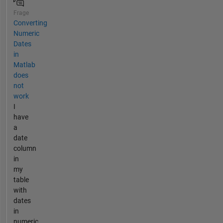
Frage
Converting
Numeric
Dates
in
Matlab
does
not
work
I
have
a
date
column
in
my
table
with
dates
in
numeric