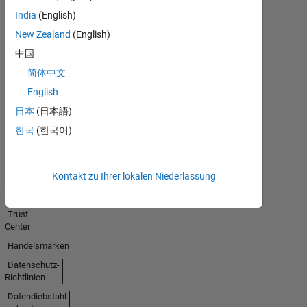
India
(English)
New Zealand
(English)
中国
简体中文
Keine
English
Aktivität
日本
(日本語)
한국
(한국어)
Kontakt zu Ihrer lokalen Niederlassung
Trust
Center
Handelsmarken
Datenschutz-
Richtlinien
Datendiebstahl