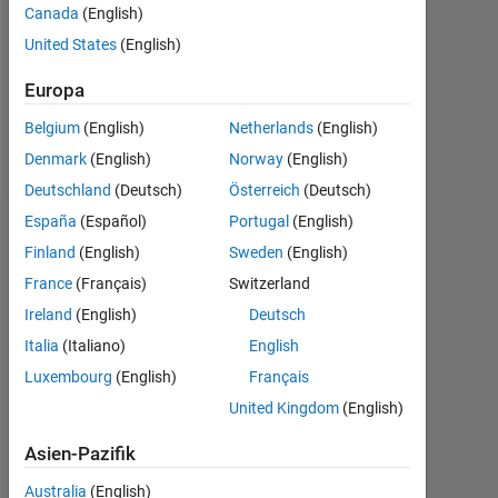
0
Canada
(English)
United States
(English)
Following:
0
Europa
Belgium
(English)
Netherlands
(English)
Follow
Denmark
(English)
Norway
(English)
Deutschland
(Deutsch)
Österreich
(Deutsch)
España
(Español)
Portugal
(English)
Dashboard
Finland
(English)
Sweden
(English)
France
(Français)
Switzerland
Feeds
Ireland
(English)
Deutsch
Italia
(Italiano)
English
Luxembourg
(English)
Français
United Kingdom
(English)
Asien-Pazifik
Australia
(English)