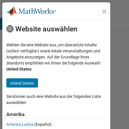
Weiter zum Inhalt
Community
Profile
B Answers
File Exchange
Cody
AI Chat Playground
Diskussi
Website auswählen
Wählen Sie eine Website aus, um übersetzte Inhalte
Mohammed
(sofern verfügbar) sowie lokale Veranstaltungen und
Angebote anzuzeigen. Auf der Grundlage Ihres
Shariq
Standorts empfehlen wir Ihnen die folgende Auswahl:
United States
.
Ayjaz
Last
United States
seen:
etwa
Sie können auch eine Website aus der folgenden Liste
5
auswählen:
Jahre
vor
Amerika
Followers:
América Latina
(Español)