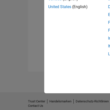
United States
(English)
F
F
I
I
Trust Center
Handelsmarken
Datenschutz-Richtlinien
Contact Us