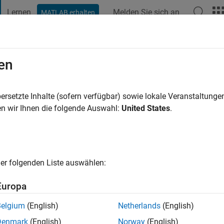
Lernen
Melden Sie sich an
MATLAB erhalten
t Playground
Diskussionen
Wettbewerbe
Blogs
Veröffentlic
en
andra Tripathi
ersetzte Inhalte (sofern verfügbar) sowie lokale Veranstaltung
ng:
0
n wir Ihnen die folgende Auswahl:
United States
.
er folgenden Liste auswählen:
Europa
Please
login
to endorse this person in a skill
Belgium
(English)
Netherlands
(English)
Denmark
(English)
Norway
(English)