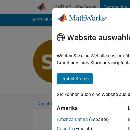
Weiter zum Inhalt
MATLAB Hilfe-Center
Community
MATLAB Answers
File Exchange
Cody
AI Cha
Website auswähl
Shivesh Ch
Aktiv seit 2022
Wählen Sie eine Website aus, um üb
Followers:
0
Followi
Grundlage Ihres Standorts empfehle
Follow
United States
Sie können auch eine Website aus d
Dashboard
Abzeichen
Empfehlungen
Amerika
América Latina
(Español)
Canada
(English)