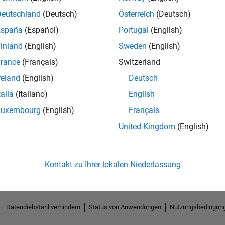
Deutschland
(Deutsch)
Österreich
(Deutsch)
España
(Español)
Portugal
(English)
inland
(English)
Sweden
(English)
rance
(Français)
Switzerland
reland
(English)
Deutsch
talia
(Italiano)
English
Luxembourg
(English)
Français
No Endorsements received
United Kingdom
(English)
Kontakt zu Ihrer lokalen Niederlassung
Datendiebstahl verhindern
Status von Anwendungen
Nutzungsbedingun