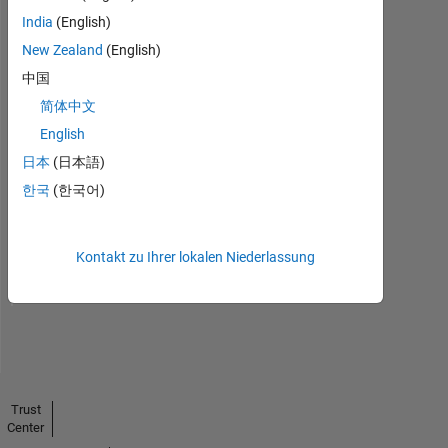
India
(English)
New Zealand
(English)
中国
简体中文
English
日本
(日本語)
No
한국
(한국어)
Endorsements
received
Kontakt zu Ihrer lokalen Niederlassung
Trust
Center