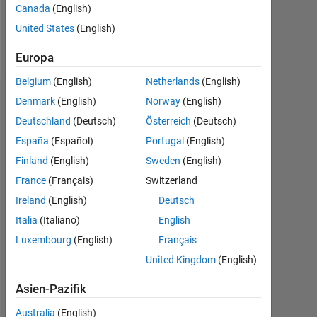
0
Canada
(English)
United States
(English)
Follow
Europa
Belgium
(English)
Netherlands
(English)
Denmark
(English)
Norway
(English)
Empfehlungen
Deutschland
(Deutsch)
Österreich
(Deutsch)
Please
España
(Español)
Portugal
(English)
login
Finland
(English)
Sweden
(English)
to
endorse
France
(Français)
Switzerland
this
Ireland
(English)
Deutsch
person
Italia
(Italiano)
English
in
a
Luxembourg
(English)
Français
skill
United Kingdom
(English)
Asien-Pazifik
Australia
(English)