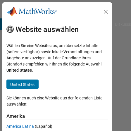
Weiter zum Inhalt
Community
Profile
B Answers
File Exchange
Cody
AI Chat Playground
Diskussi
Website auswählen
Wählen Sie eine Website aus, um übersetzte Inhalte
giancarlo
(sofern verfügbar) sowie lokale Veranstaltungen und
Angebote anzuzeigen. Auf der Grundlage Ihres
maldonado
Standorts empfehlen wir Ihnen die folgende Auswahl:
United States
.
cardenas
Aktiv
United States
seit
2021
Sie können auch eine Website aus der folgenden Liste
auswählen:
Followers:
0
Amerika
Following:
América Latina
(Español)