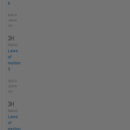
6
fast 4
Jahre
vor
Gelöst
Laws
of
motion
5
fast 4
Jahre
vor
Gelöst
Laws
of
motion