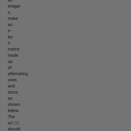
an
integer
n,
make
an
n-
by-
n
matrix
made
up
of
alternating
ones
and
zeros
as
shown
below.
The
a(1,1)
should