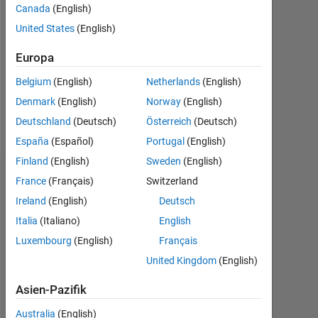
Canada
(English)
Followers:
United States
(English)
0
Europa
Following:
0
Belgium
(English)
Netherlands
(English)
Denmark
(English)
Norway
(English)
Follow
Deutschland
(Deutsch)
Österreich
(Deutsch)
España
(Español)
Portugal
(English)
Finland
(English)
Sweden
(English)
Dashboard
France
(Français)
Switzerland
Ireland
(English)
Deutsch
Statistik
Italia
(Italiano)
English
Luxembourg
(English)
Français
Cody
MATLAB Answers
All
United Kingdom
(English)
18
-4
-2
16
Asien-Pazifik
14
12
Australia
(English)