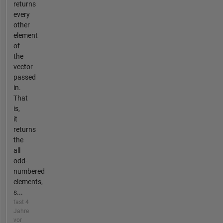
returns
every
other
element
of
the
vector
passed
in.
That
is,
it
returns
the
all
odd-
numbered
elements,
s...
fast 4
Jahre
vor