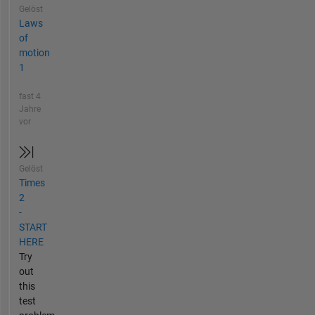
Gelöst
Laws
of
motion
1
fast 4
Jahre
vor
Gelöst
Times
2
-
START
HERE
Try
out
this
test