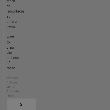
stack
of
isosurfaces
at
different
levels.
I
want
to
draw
the
oultines
of
these
...
mehr als
4 Jahre
vor | 2
Antworten
| 0
2