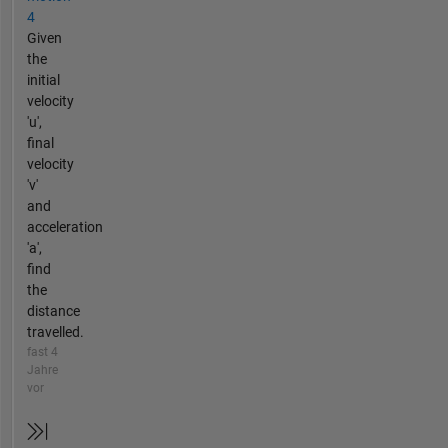
4
Given
the
initial
velocity
'u',
final
velocity
'v'
and
acceleration
'a',
find
the
distance
travelled.
fast 4
Jahre
vor