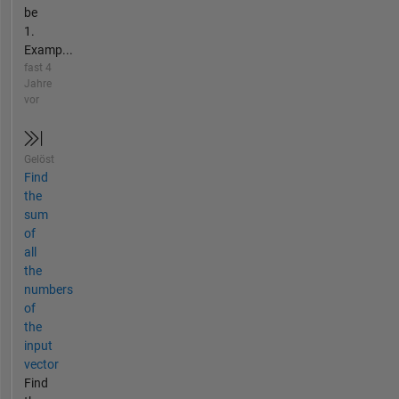
be
1.
Examp...
fast 4
Jahre
vor
Gelöst
Find
the
sum
of
all
the
numbers
of
the
input
vector
Find