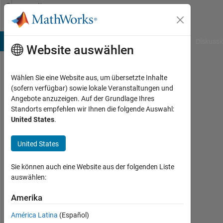
Weiter zum Inhalt
Community
Profile
B Answers
File Exchange
Cody
AI Chat Playground
Diskussi
Website auswählen
Wählen Sie eine Website aus, um übersetzte Inhalte
Nithin
(sofern verfügbar) sowie lokale Veranstaltungen und
Angebote anzuzeigen. Auf der Grundlage Ihres
Mukundakumar
Standorts empfehlen wir Ihnen die folgende Auswahl:
United States
.
Last
seen:
mehr
United States
als 3
Jahre
Sie können auch eine Website aus der folgenden Liste
vor
auswählen:
|
Aktiv
Amerika
seit
América Latina
(Español)
2021