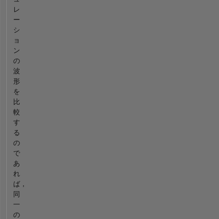
レ
ー
シ
ョ
ン
の
波
形
を
比
較
す
る
の
で
あ
れ
ば，
同
一
の