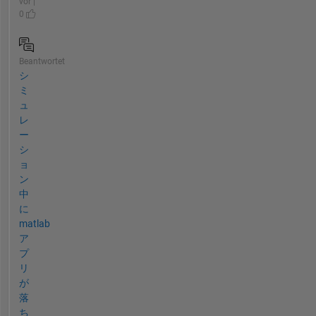
vor |
0
Beantwortet
シ
ミ
ュ
レ
ー
シ
ョ
ン
中
に
matlab
ア
プ
リ
が
落
ち