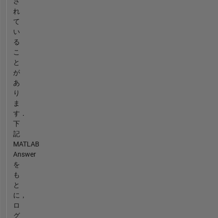
さ
れ
て
い
る
こ
と
が
あ
り
ま
す．
下
記
MATLAB
Answer
を
も
と
に，
ロ
グ