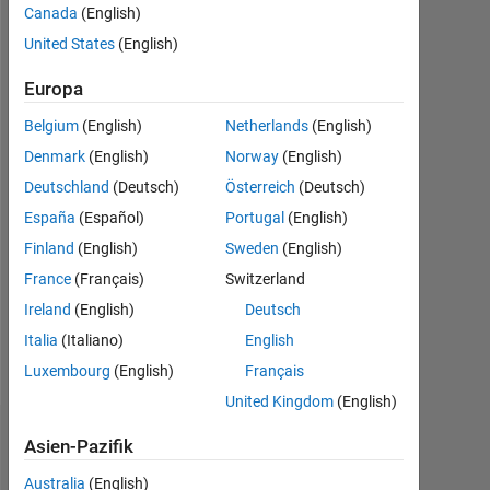
Canada
(English)
Followers:
United States
(English)
0
Europa
Following:
Belgium
(English)
Netherlands
(English)
0
Denmark
(English)
Norway
(English)
Deutschland
(Deutsch)
Österreich
(Deutsch)
Follow
España
(Español)
Portugal
(English)
Nachricht
Finland
(English)
Sweden
(English)
Advanced
France
(Français)
Switzerland
Support
Ireland
(English)
Deutsch
Engineer
Italia
(Italiano)
English
DISCLAIMER:
Mehr
Luxembourg
(English)
Français
Any
anzeigen
United Kingdom
(English)
advice
or
Dashboard
Asien-Pazifik
opinions
posted
Australia
(English)