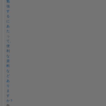
勉
強
す
る
に
あ
た
っ
て、
便
利
な
資
料
な
ど
あ
り
ま
す
か？
自