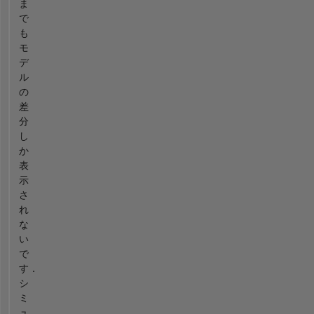
ま
で
も
モ
デ
ル
の
差
分
し
か
表
示
さ
れ
な
い
で
す．
シ
ミ
ュ