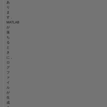
あ
り
ま
す．
MATLAB
が
落
ち
る
と
き
に，
ロ
グ
フ
ァ
イ
ル
が
生
成