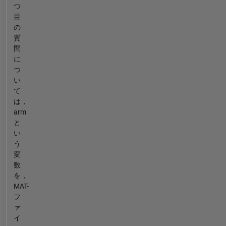
つ
目
の
質
問
に
つ
い
て
は，
arm
と
い
う
変
数
を，
MAT-
フ
ァ
イ