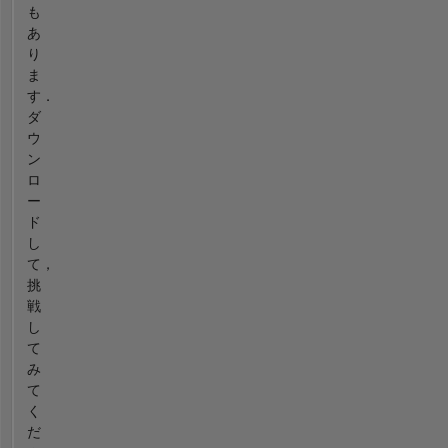
も
あ
り
ま
す．
ダ
ウ
ン
ロ
ー
ド
し
て，
挑
戦
し
て
み
て
く
だ