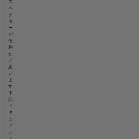
ス
ペ
ク
タ
ー
が
便
利
か
と
思
い
ま
す．
下
記
ド
キ
ュ
メ
ン
ト