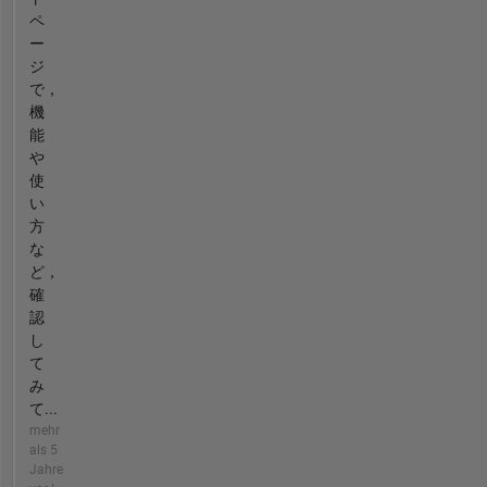
ペ
ー
ジ
で，
機
能
や
使
い
方
な
ど，
確
認
し
て
み
て...
mehr
als 5
Jahre