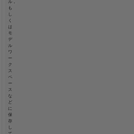
ル，
も
し
く
は
モ
デ
ル
ワ
ー
ク
ス
ペ
ー
ス
な
ど
に
保
存
し
て