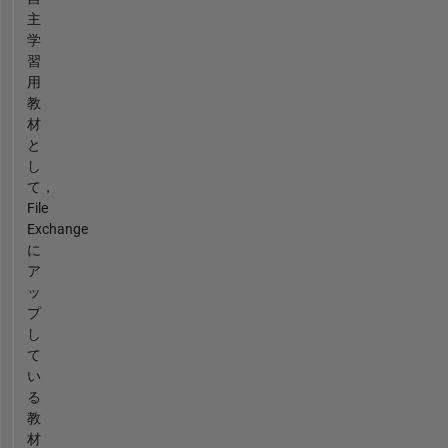
主
学
習
用
教
材
と
し
て，
File
Exchange
に
ア
ッ
プ
し
て
い
る
教
材