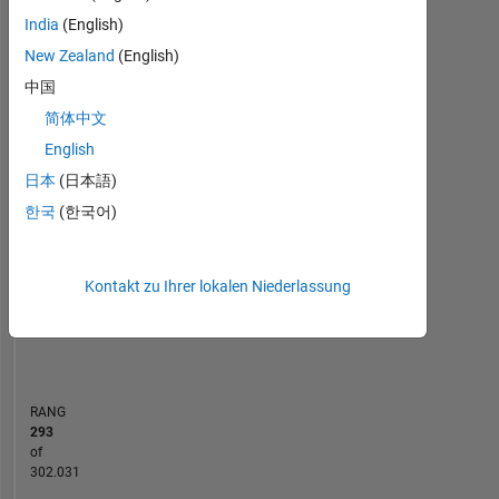
Statistik
here
India
(English)
are
MATLAB Answers
File Exchange
All
my
New Zealand
(English)
own,
中国
10
-2
-1
9
and
简体中文
8
in
7
no
English
6
way
BEITRÄGE
日本
(日本語)
5
reflect
L
4
한국
(한국어)
that
3
of
2
MathWorks.
1
Kontakt zu Ihrer lokalen Niederlassung
0
01/17
03/18
05/19
07/20
09/21
11/22
01/24
03/25
03/17
07/18
11/19
03/21
07/22
11/23
07/26
11/15
05/17
11/18
05/20
L
11/21
05/23
11/24
05/26
ZEITACHSE
RANG
293
of
302.031