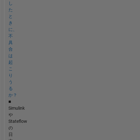
し
た
と
き
に、
不
具
合
は
起
こ
り
う
る
か？
■
Simulink
や
Stateflow
の
日