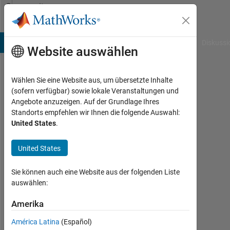
Weiter zum Inhalt
Community
Profile
B Answers
File Exchange
Cody
AI Chat Playground
Diskussi
Website auswählen
Wählen Sie eine Website aus, um übersetzte Inhalte
Yoko
(sofern verfügbar) sowie lokale Veranstaltungen und
Angebote anzuzeigen. Auf der Grundlage Ihres
Standorts empfehlen wir Ihnen die folgende Auswahl:
MathWorks
United States
.
Last
United States
seen:
ein
Sie können auch eine Website aus der folgenden Liste
Tag
auswählen:
vor
|
Amerika
Aktiv
seit
América Latina
(Español)
2015