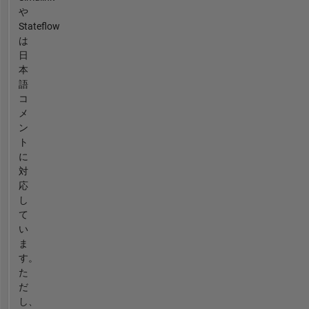
や
Stateflow
は
日
本
語
コ
メ
ン
ト
に
対
応
し
て
い
ま
す。
た
だ
し、