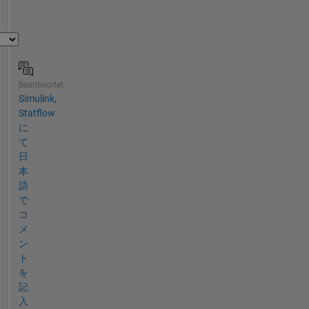
Beantwortet
Simulink,
Statflow
に
て
日
本
語
で
コ
メ
ン
ト
を
記
入