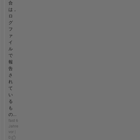
合
は，
ロ
グ
フ
ァ
イ
ル
で
報
告
さ
れ
て
い
る
も
の...
fast 6
Jahre
vor |
0