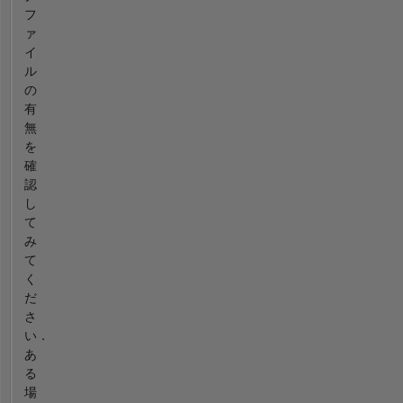
フ
ァ
イ
ル
の
有
無
を
確
認
し
て
み
て
く
だ
さ
い．
あ
る
場