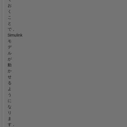
お
く
こ
と
で，
Simulink
モ
デ
ル
が
動
か
せ
る
よ
う
に
な
り
ま
す．