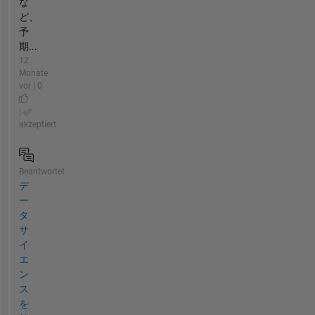
な
ど、
予
期...
12
Monate
vor | 0
|
akzeptiert
Beantwortet
デ
ー
タ
サ
イ
エ
ン
ス
を