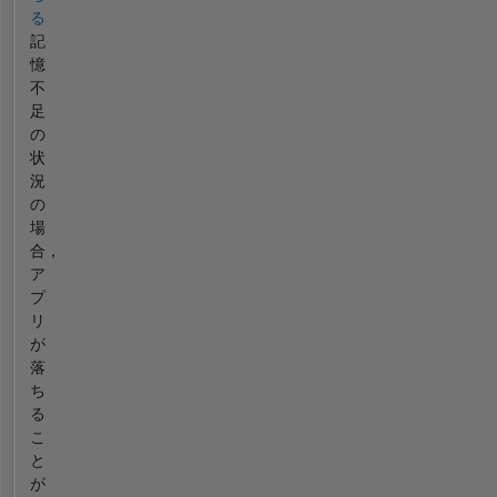
る
記
憶
不
足
の
状
況
の
場
合，
ア
プ
リ
が
落
ち
る
こ
と
が