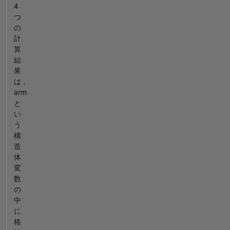
4
つ
の
計
算
結
果
は，
arm
と
い
う
構
造
体
変
数
の
中
に
格