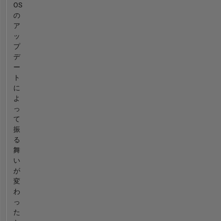
OS
の
ア
ッ
プ
デ
ー
ト
に
よ
っ
て
振
る
舞
い
が
変
わ
っ
た