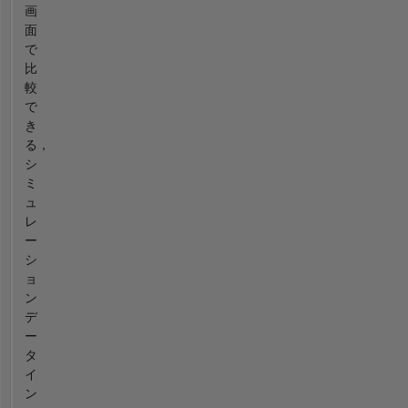
画
面
で
比
較
で
き
る，
シ
ミ
ュ
レ
ー
シ
ョ
ン
デ
ー
タ
イ
ン