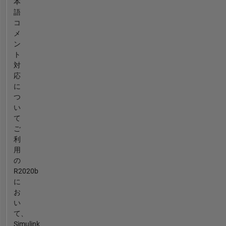
本
語
コ
メ
ン
ト
対
応
に
つ
い
て
ご
利
用
の
R2020b
に
お
い
て、
Simulink