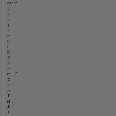
visdiff
コ
マ
ン
ド
と
一
緒
に
波
形
表
示
visdiff
コ
マ
ン
ド
は，
あ
く