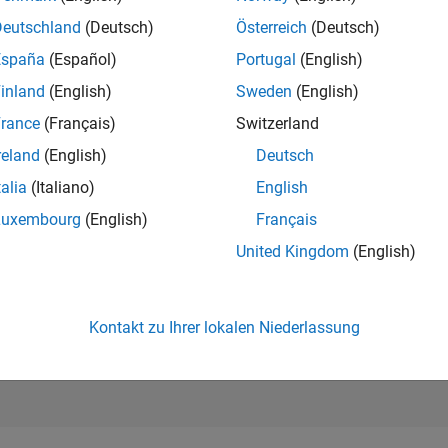
290.086
of 302.031
Deutschland
(Deutsch)
Österreich
(Deutsch)
España
(Español)
Portugal
(English)
REPUTATION
0
inland
(English)
Sweden
(English)
rance
(Français)
Switzerland
BEITRÄGE
1
Frage
reland
(English)
Deutsch
0
Antworten
talia
(Italiano)
English
ANTWORTZUS
Luxembourg
(English)
Français
0.0%
5/23
10/23
L
03/24
08/24
01/25
06/25
11/25
04/26
United Kingdom
(English)
ZEITACHSE
ERHALTENE
STIMMEN
0
Kontakt zu Ihrer lokalen Niederlassung