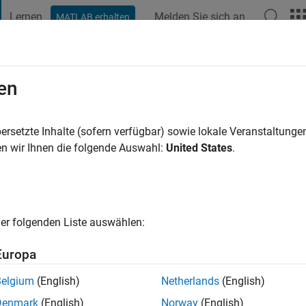
Lernen
Melden Sie sich an
MATLAB erhalten
t Playground
Diskussionen
Wettbewerbe
Blogs
Veröffentlic
en
sowski
hre vor
|
Aktiv seit 2020
ersetzte Inhalte (sofern verfügbar) sowie lokale Veranstaltung
ng:
0
n wir Ihnen die folgende Auswahl:
United States
.
er folgenden Liste auswählen:
Europa
Belgium
(English)
Netherlands
(English)
RANG
Denmark
(English)
Norway
(English)