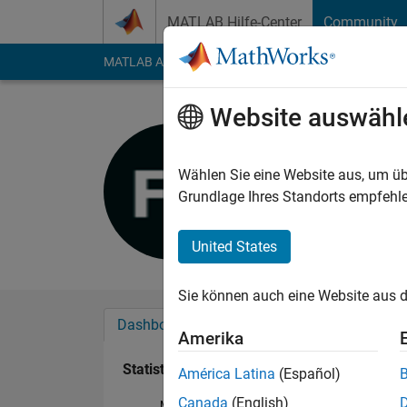
Weiter zum Inhalt
MATLAB Hilfe-Center
Community
MATLAB Answers
File Exchange
Cody
AI Cha
Website auswähl
Fabian Li
Last seen: etwa 5 Ja
Wählen Sie eine Website aus, um üb
Followers:
0
Followi
Grundlage Ihres Standorts empfehle
Follow
United States
Sie können auch eine Website aus d
Dashboard
Abzeichen
Empfehlungen
Amerika
Statistik
América Latina
(Español)
Canada
(English)
MATLAB Answers