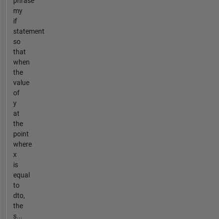
phrase
my
if
statement
so
that
when
the
value
of
y
at
the
point
where
x
is
equal
to
dto,
the
s...