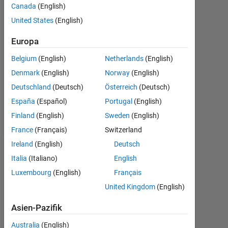
0
Canada
(English)
United States
(English)
Following:
0
Europa
Belgium
(English)
Netherlands
(English)
Follow
Denmark
(English)
Norway
(English)
Student
Deutschland
(Deutsch)
Österreich
(Deutsch)
at
UON
España
(Español)
Portugal
(English)
!
Finland
(English)
Sweden
(English)
France
(Français)
Switzerland
Ireland
(English)
Deutsch
Dashboard
Italia
(Italiano)
English
Luxembourg
(English)
Français
Statistik
United Kingdom
(English)
MATLAB Answers
Asien-Pazifik
-2
-1
7
6
Australia
(English)