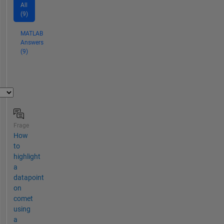
All
(9)
MATLAB
Answers
(9)
Frage
How
to
highlight
a
datapoint
on
comet
using
a