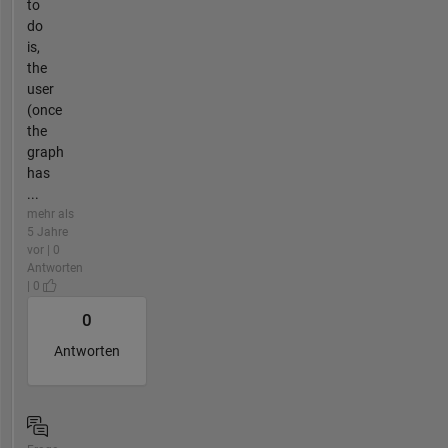
to
do
is,
the
user
(once
the
graph
has
...
mehr als
5 Jahre
vor | 0
Antworten
| 0
0
Antworten