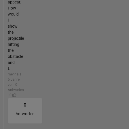
appear.
How
would
i
show
the
projectile
hitting
the
obstacle
and
t...
mehr als
5 Jahre
vor | 0
Antworten
| 0
0
Antworten