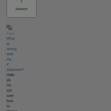
1
Antwort
Frage
What
is
wrong
with
my
if
statement?
Hello
all,
I'm
not
sure
how
to