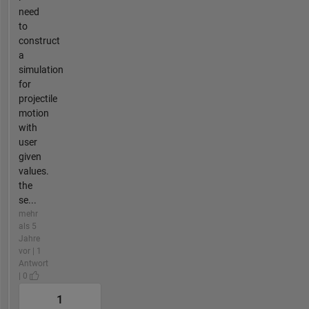
need
to
construct
a
simulation
for
projectile
motion
with
user
given
values.
the
se...
mehr
als 5
Jahre
vor | 1
Antwort
| 0
1