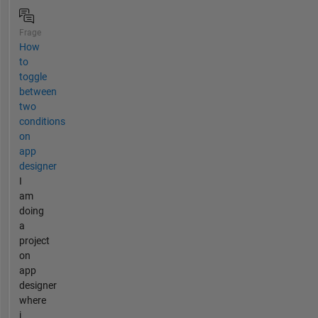
Frage
How
to
toggle
between
two
conditions
on
app
designer
I
am
doing
a
project
on
app
designer
where
i