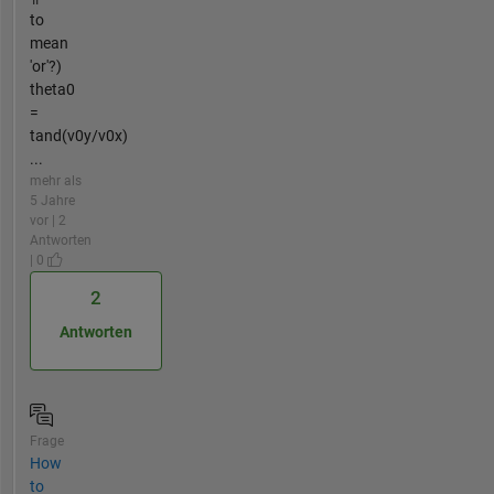
to
mean
'or'?)
theta0
=
tand(v0y/v0x)
...
mehr als
5 Jahre
vor | 2
Antworten
| 0
2
Antworten
Frage
How
to