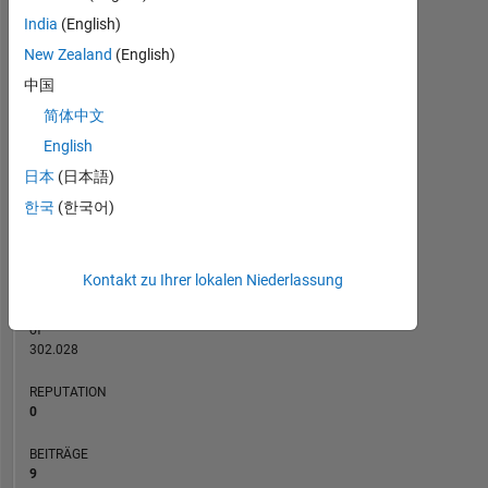
5
India
(English)
4
New Zealand
(English)
BEITRÄGE
L
3
中国
2
简体中文
1
English
0
日本
(日本語)
07/21
02/22
09/22
04/23
11/23
06/24
01/25
08/25
03/26
08/21
04/22
12/22
08/23
12/24
04/26
12/20
10/21
08/22
06/23
L
04/24
02/25
12/25
한국
(한국어)
ZEITACHSE
Kontakt zu Ihrer lokalen Niederlassung
RANG
291.521
of
302.028
REPUTATION
0
BEITRÄGE
9