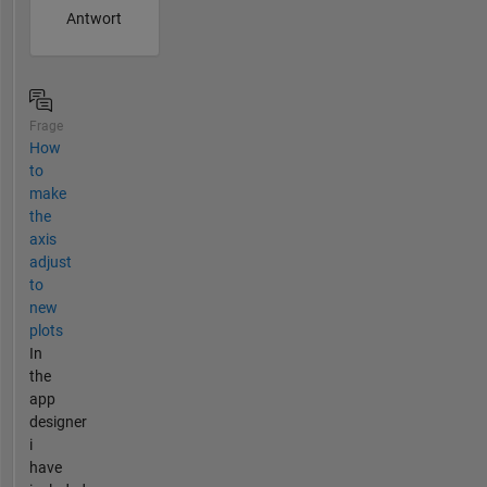
Antwort
Frage
How
to
make
the
axis
adjust
to
new
plots
In
the
app
designer
i
have