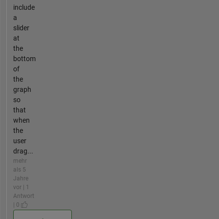
include
a
slider
at
the
bottom
of
the
graph
so
that
when
the
user
drag...
mehr
als 5
Jahre
vor | 1
Antwort
| 0