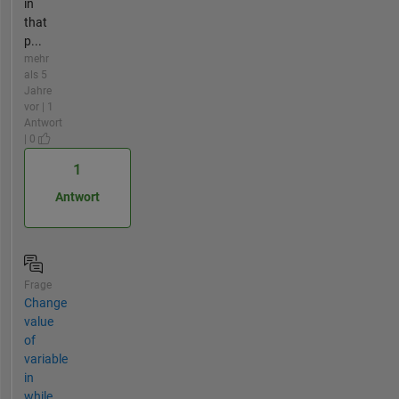
in
that
p...
mehr
als 5
Jahre
vor | 1
Antwort
| 0
1
Antwort
Frage
Change
value
of
variable
in
while