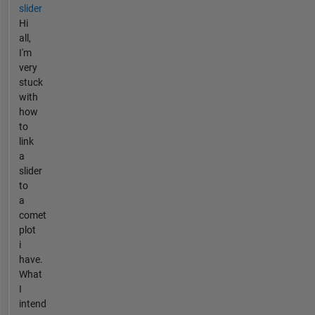
slider
Hi
all,
I'm
very
stuck
with
how
to
link
a
slider
to
a
comet
plot
i
have.
What
I
intend