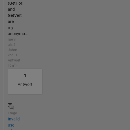
(GetHori
and
GetVert
are
my
anonymo...
mehr
als 5
Jahre
vor | 1
Antwort
| 0
1
Antwort
Frage
Invalid
use