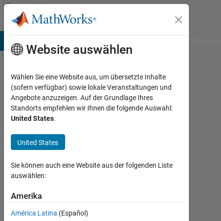
Weiter zum Inhalt
Community
Profile
B Answers
File Exchange
Cody
AI Chat Playground
Diskussi
Website auswählen
Wählen Sie eine Website aus, um übersetzte Inhalte
Anon
(sofern verfügbar) sowie lokale Veranstaltungen und
Angebote anzuzeigen. Auf der Grundlage Ihres
Last
Standorts empfehlen wir Ihnen die folgende Auswahl:
seen:
United States
.
mehr
als 5
United States
Jahre
vor
|
Sie können auch eine Website aus der folgenden Liste
Aktiv
auswählen:
seit
2020
Amerika
América Latina
(Español)
Followers: