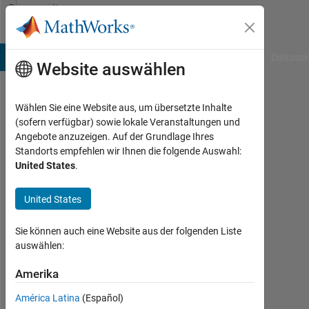
Weiter zum Inhalt
Community
Profile
B Answers
File Exchange
Cody
AI Chat Playground
Diskussi
Website auswählen
Wählen Sie eine Website aus, um übersetzte Inhalte
Raul
(sofern verfügbar) sowie lokale Veranstaltungen und
Angebote anzuzeigen. Auf der Grundlage Ihres
Last
Standorts empfehlen wir Ihnen die folgende Auswahl:
seen:
United States
.
fast 2
Jahre
United States
vor
|
Aktiv
Sie können auch eine Website aus der folgenden Liste
seit
auswählen:
2024
Amerika
Followers:
América Latina
(Español)
0