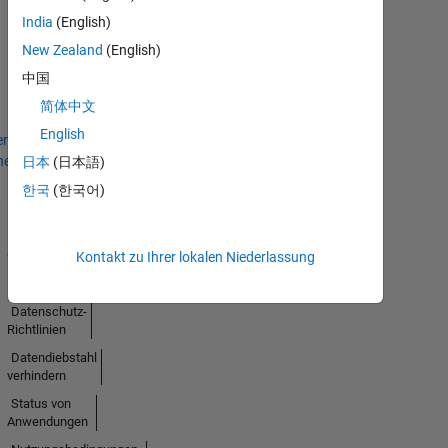
Thankful Level 1
India
(English)
09 Sep 2024
New Zealand
(English)
中国
简体中文
English
en
hen
日本
(日本語)
한국
(한국어)
Trust
Center
Kontakt zu Ihrer lokalen Niederlassung
Handelsmarken
Datenschutz-
Richtlinien
Datendiebstahl
verhindern
Status von
Anwendungen