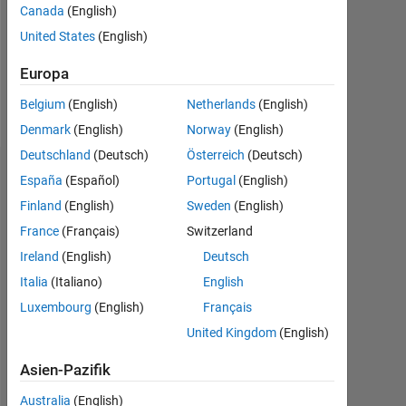
Canada
(English)
Following:
United States
(English)
0
Europa
Follow
Belgium
(English)
Netherlands
(English)
Denmark
(English)
Norway
(English)
Deutschland
(Deutsch)
Österreich
(Deutsch)
Abzeichen
España
(Español)
Portugal
(English)
Finland
(English)
Sweden
(English)
Raul's
Abzeichen
France
(Français)
Switzerland
Ireland
(English)
Deutsch
MATLAB
Italia
(Italiano)
English
Answers
Alle
Abzeichen
Luxembourg
(English)
Français
United Kingdom
(English)
Asien-Pazifik
Australia
(English)