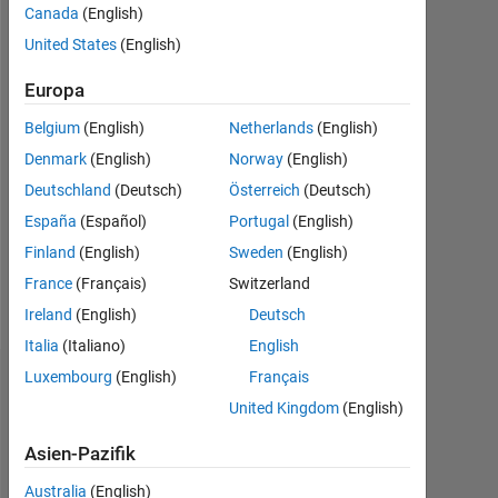
Canada
(English)
|
Aktiv
United States
(English)
seit
2021
Europa
Belgium
(English)
Netherlands
(English)
Followers:
0
Denmark
(English)
Norway
(English)
Deutschland
(Deutsch)
Österreich
(Deutsch)
Following:
España
(Español)
Portugal
(English)
0
Finland
(English)
Sweden
(English)
France
(Français)
Switzerland
Follow
Ireland
(English)
Deutsch
Italia
(Italiano)
English
Luxembourg
(English)
Français
Dashboard
United Kingdom
(English)
Statistik
Asien-Pazifik
MATLAB Answers
Australia
(English)