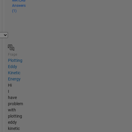
MATLAB
Answers
(1)
Frage
Plotting
Eddy
Kinetic
Energy
Hi
I
have
problem
with
plotting
eddy
kinetic