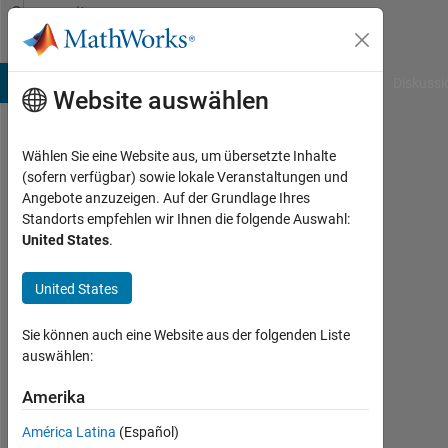
Weiter zum Inhalt
Community
Profile
B Answers
File Exchange
Cody
AI Chat Playground
Diskussi
Website auswählen
Wählen Sie eine Website aus, um übersetzte Inhalte
Desak
(sofern verfügbar) sowie lokale Veranstaltungen und
Angebote anzuzeigen. Auf der Grundlage Ihres
Made
Standorts empfehlen wir Ihnen die folgende Auswahl:
United States
.
Pera
Rosita
United States
Dewi
Sie können auch eine Website aus der folgenden Liste
auswählen:
Last
seen:
Amerika
fast 3
Jahre
América Latina
(Español)
vor