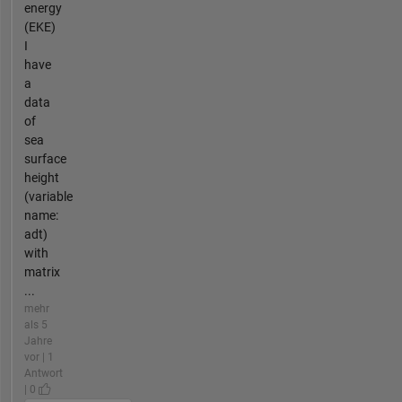
energy
(EKE)
I
have
a
data
of
sea
surface
height
(variable
name:
adt)
with
matrix
...
mehr
als 5
Jahre
vor | 1
Antwort
| 0