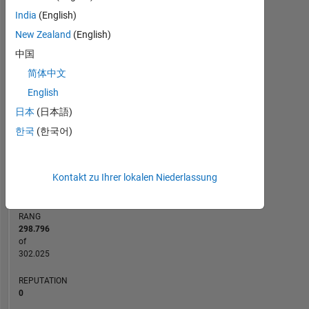
India
(English)
-2
-1
3
2
New Zealand
(English)
中国
BEITRÄGE
简体中文
L
1
English
日本
(日本語)
한국
(한국어)
0
11/21
06/22
01/23
08/23
03/24
10/24
05/25
12/25
12/21
08/22
04/23
12/23
08/24
04/25
08/26
04/21
01/22
10/22
07/23
L
04/24
01/25
10/25
07/26
ZEITACHSE
Kontakt zu Ihrer lokalen Niederlassung
RANG
298.796
of
302.025
REPUTATION
0