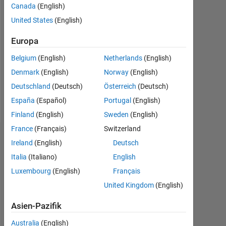
2022
Canada
(English)
United States
(English)
Followers:
0
Europa
Following:
Belgium
(English)
Netherlands
(English)
0
Denmark
(English)
Norway
(English)
Deutschland
(Deutsch)
Österreich
(Deutsch)
Follow
España
(Español)
Portugal
(English)
Finland
(English)
Sweden
(English)
France
(Français)
Switzerland
Dashboard
Ireland
(English)
Deutsch
Italia
(Italiano)
English
Statistik
Luxembourg
(English)
Français
MATLAB Answers
United Kingdom
(English)
Asien-Pazifik
-2
-1
6
5
4
Australia
(English)