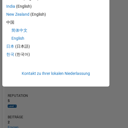
India
(English)
BEITRÄGE
3
L
New Zealand
(English)
2
中国
1
简体中文
English
0
10/22
04/23
10/23
10/24
04/25
10/25
11/22
06/23
01/24
08/24
03/25
05/26
04/22
12/22
08/23
04/24
L
12/24
08/25
04/26
日本
(日本語)
ZEITACHSE
한국
(한국어)
RANG
Kontakt zu Ihrer lokalen Niederlassung
8.411
of
302.031
REPUTATION
5
BEITRÄGE
2
Fragen