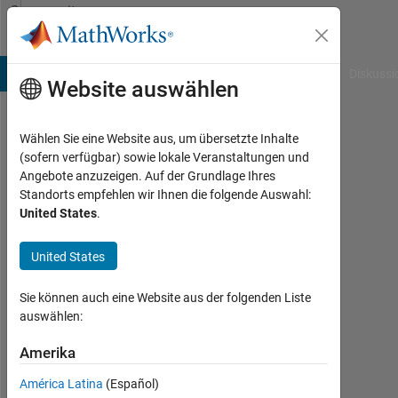
Weiter zum Inhalt
Community
Profile
B Answers
File Exchange
Cody
AI Chat Playground
Diskussi
Website auswählen
Wählen Sie eine Website aus, um übersetzte Inhalte
Jason
(sofern verfügbar) sowie lokale Veranstaltungen und
Angebote anzuzeigen. Auf der Grundlage Ihres
Shrand
Standorts empfehlen wir Ihnen die folgende Auswahl:
United States
.
Last
seen:
mehr
United States
als
ein
Sie können auch eine Website aus der folgenden Liste
Jahr
auswählen:
vor
|
Amerika
Aktiv
América Latina
(Español)
seit