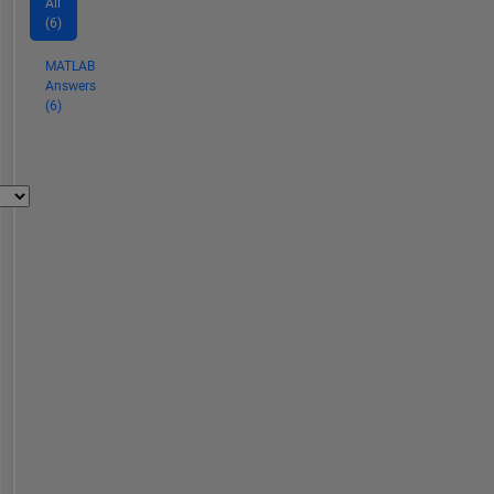
All
(6)
MATLAB
Answers
(6)