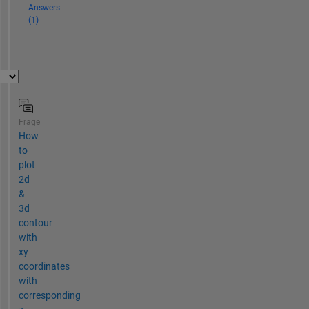
Answers
(1)
Frage
How
to
plot
2d
&
3d
contour
with
xy
coordinates
with
corresponding