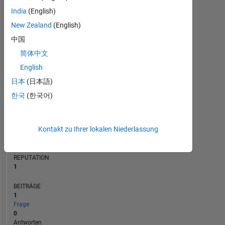
BEITRÄGE
India
(English)
L
1
New Zealand
(English)
中国
简体中文
0
03/21
11/21
07/22
03/23
07/24
03/25
11/25
07/26
04/21
01/22
10/22
07/23
04/24
01/25
10/25
07/20
05/21
03/22
01/23
L
11/23
09/24
07/25
05/26
English
ZEITACHSE
日本
(日本語)
한국
(한국어)
RANG
27.675
Kontakt zu Ihrer lokalen Niederlassung
of
302.023
REPUTATION
1
BEITRÄGE
1
Frage
0
Antworten