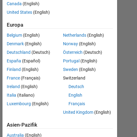
Canada
(English)
Followers:
United States
(English)
0
Europa
Following:
0
Belgium
(English)
Netherlands
(English)
Denmark
(English)
Norway
(English)
Follow
Deutschland
(Deutsch)
Österreich
(Deutsch)
España
(Español)
Portugal
(English)
Finland
(English)
Sweden
(English)
Dashboard
France
(Français)
Switzerland
Ireland
(English)
Deutsch
Statistik
Italia
(Italiano)
English
Luxembourg
(English)
Français
MATLAB Answers
United Kingdom
(English)
-2
-1
3
2
Asien-Pazifik
Australia
(English)