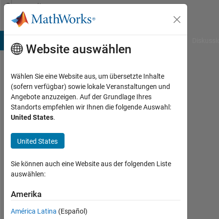
Weiter zum Inhalt
Community
Profile
B Answers
File Exchange
Cody
AI Chat Playground
Diskussi
Website auswählen
Wählen Sie eine Website aus, um übersetzte Inhalte
Krist
(sofern verfügbar) sowie lokale Veranstaltungen und
Angebote anzuzeigen. Auf der Grundlage Ihres
Mak
Standorts empfehlen wir Ihnen die folgende Auswahl:
United States
.
Last
seen:
etwa
United States
6
Jahre
Sie können auch eine Website aus der folgenden Liste
vor
auswählen:
|
Aktiv
Amerika
seit
América Latina
(Español)
2020