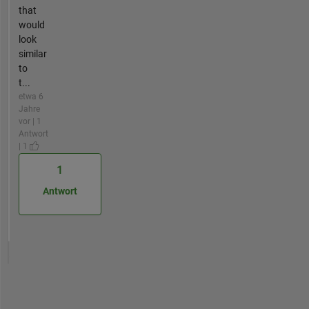
that
would
look
similar
to
t...
etwa 6
Jahre
vor | 1
Antwort
| 1
1
Antwort