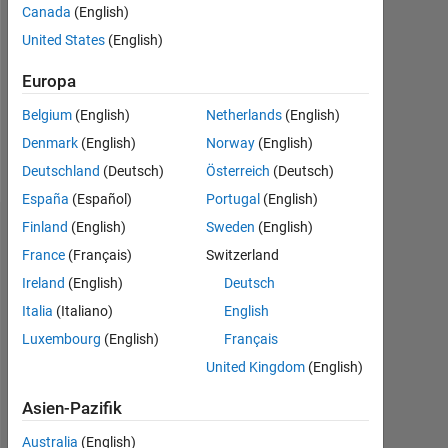
Canada
(English)
Following:
United States
(English)
0
Europa
Follow
Belgium
(English)
Netherlands
(English)
Denmark
(English)
Norway
(English)
Nachricht
Deutschland
(Deutsch)
Österreich
(Deutsch)
España
(Español)
Portugal
(English)
Finland
(English)
Sweden
(English)
Dashboard
France
(Français)
Switzerland
Statistik
Ireland
(English)
Deutsch
Italia
(Italiano)
English
MATLAB Answers
Luxembourg
(English)
Français
-2
-1
5
4
United Kingdom
(English)
Asien-Pazifik
3
Australia
(English)