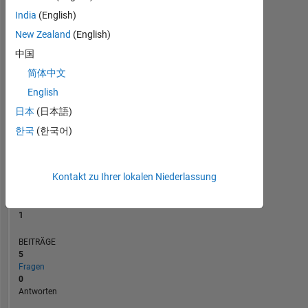
BEITRÄGE
L
2
India
(English)
New Zealand
(English)
1
中国
0
简体中文
01/13
08/14
03/16
10/17
05/19
12/20
07/22
02/24
09/25
04/13
02/15
12/16
10/18
08/20
06/22
04/24
02/26
06/11
07/13
08/15
09/17
L
10/19
11/21
12/23
01/26
English
ZEITACHSE
日本
(日本語)
한국
(한국어)
RANG
41.346
of
Kontakt zu Ihrer lokalen Niederlassung
302.023
REPUTATION
1
BEITRÄGE
5
Fragen
0
Antworten