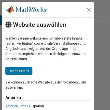
Weiter zum Inhalt
Community
Profile
B Answers
File Exchange
Cody
AI Chat Playground
Diskussi
Website auswählen
Wählen Sie eine Website aus, um übersetzte Inhalte
Dylan
(sofern verfügbar) sowie lokale Veranstaltungen und
Angebote anzuzeigen. Auf der Grundlage Ihres
Finley
Standorts empfehlen wir Ihnen die folgende Auswahl:
United States
.
University
of
United States
Waterloo
Aktiv
Sie können auch eine Website aus der folgenden Liste
seit
auswählen:
2011
Amerika
Followers:
América Latina
(Español)
0