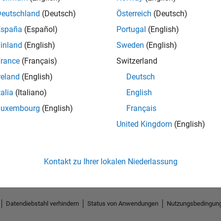
Deutschland
(Deutsch)
Österreich
(Deutsch)
España
(Español)
Portugal
(English)
inland
(English)
Sweden
(English)
rance
(Français)
Switzerland
reland
(English)
Deutsch
talia
(Italiano)
English
Luxembourg
(English)
Français
No Endorsements received
United Kingdom
(English)
Kontakt zu Ihrer lokalen Niederlassung
Datendiebstahl verhindern
Status von Anwendungen
Nutzungsbedingun