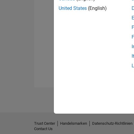
United States
(English)
F
F
I
I
Trust Center
Handelsmarken
Datenschutz-Richtlinien
Contact Us