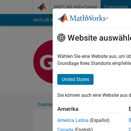
Weiter zum Inhalt
MATLAB Hilfe-Center
Community
MATLAB Answers
File Exchange
Cody
AI Cha
Website auswähl
Ginanjar A
Aktiv seit 2021
Wählen Sie eine Website aus, um üb
Followers:
0
Followi
Grundlage Ihres Standorts empfehle
Follow
United States
Sie können auch eine Website aus d
Dashboard
Abzeichen
Empfehlungen
Amerika
América Latina
(Español)
Canada
(English)