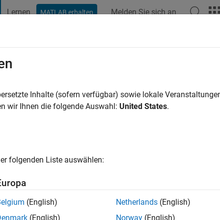
Lernen
Melden Sie sich an
MATLAB erhalten
t Playground
Diskussionen
Wettbewerbe
Blogs
Veröffentlic
en
riyasuta
ersetzte Inhalte (sofern verfügbar) sowie lokale Veranstaltung
ng:
0
n wir Ihnen die folgende Auswahl:
United States
.
er folgenden Liste auswählen:
Europa
Please
login
to endorse this person in a skill
Belgium
(English)
Netherlands
(English)
Denmark
(English)
Norway
(English)