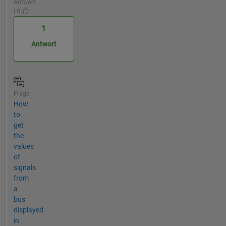
Antwort
| 0
1
Antwort
Frage
How
to
get
the
values
of
signals
from
a
bus
displayed
in