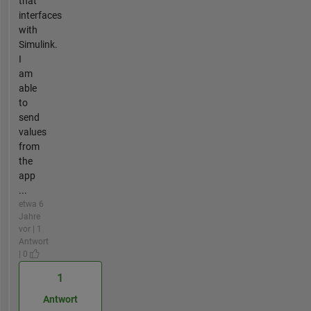
that
interfaces
with
Simulink.
I
am
able
to
send
values
from
the
app
...
etwa 6
Jahre
vor | 1
Antwort
| 0
1
Antwort