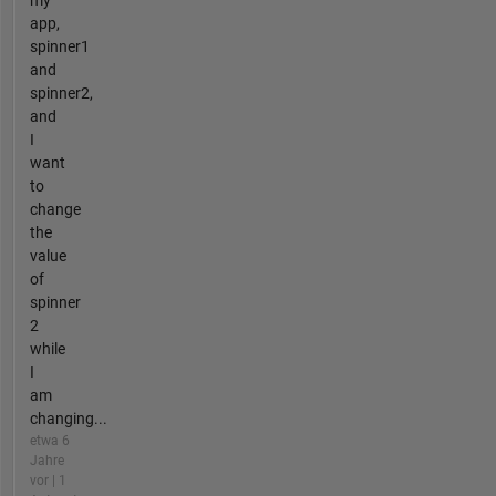
my
app,
spinner1
and
spinner2,
and
I
want
to
change
the
value
of
spinner
2
while
I
am
changing...
etwa 6
Jahre
vor | 1