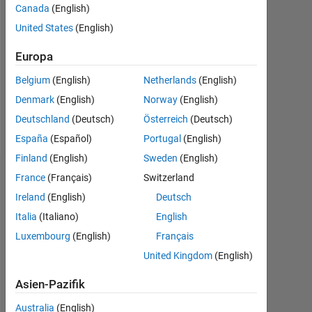
Canada
(English)
Followers:
United States
(English)
0
Europa
Following:
0
Belgium
(English)
Netherlands
(English)
Denmark
(English)
Norway
(English)
Follow
Deutschland
(Deutsch)
Österreich
(Deutsch)
España
(Español)
Portugal
(English)
Finland
(English)
Sweden
(English)
Dashboard
France
(Français)
Switzerland
Ireland
(English)
Deutsch
Statistik
Italia
(Italiano)
English
Luxembourg
(English)
Français
MATLAB Answers
United Kingdom
(English)
-2
-1
5
4
Asien-Pazifik
3
Australia
(English)