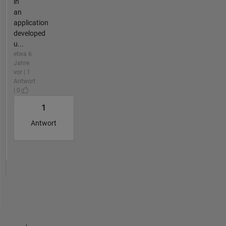
in
an
application
developed
u...
etwa 6
Jahre
vor | 1
Antwort
| 0
1
Antwort