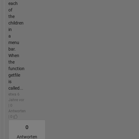
each
of
the
children
in
a
menu
bar.
When
the
function
getfile
is
called...
etwa 6
Jahre vor
| 0
Antworten
| 0
0
Antworten