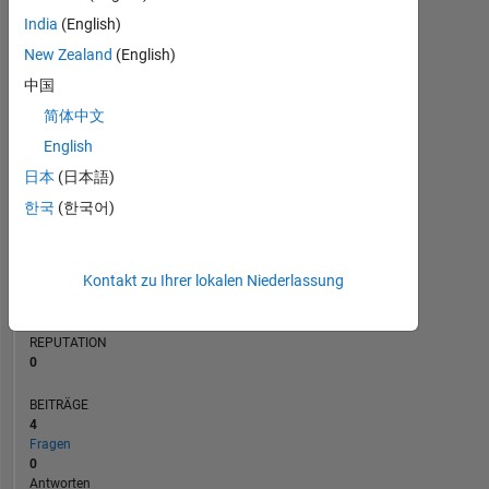
BEITRÄGE
India
(English)
L
2
New Zealand
(English)
1
中国
简体中文
0
02/21
10/21
06/22
02/23
06/24
02/25
10/25
06/26
03/21
12/21
09/22
06/23
03/24
12/24
09/25
06/20
04/21
02/22
12/22
10/23
L
08/24
06/25
04/26
English
ZEITACHSE
日本
(日本語)
한국
(한국어)
RANG
278.302
Kontakt zu Ihrer lokalen Niederlassung
of
302.031
REPUTATION
0
BEITRÄGE
4
Fragen
0
Antworten