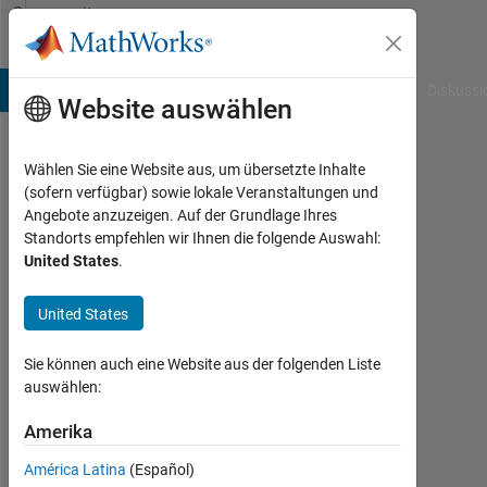
Weiter zum Inhalt
Community
Profile
B Answers
File Exchange
Cody
AI Chat Playground
Diskussi
Website auswählen
Wählen Sie eine Website aus, um übersetzte Inhalte
Luis
(sofern verfügbar) sowie lokale Veranstaltungen und
Angebote anzuzeigen. Auf der Grundlage Ihres
Pantin
Standorts empfehlen wir Ihnen die folgende Auswahl:
United States
.
Last
seen:
etwa
United States
4
Jahre
Sie können auch eine Website aus der folgenden Liste
vor
auswählen:
|
Aktiv
Amerika
seit
América Latina
(Español)
2020