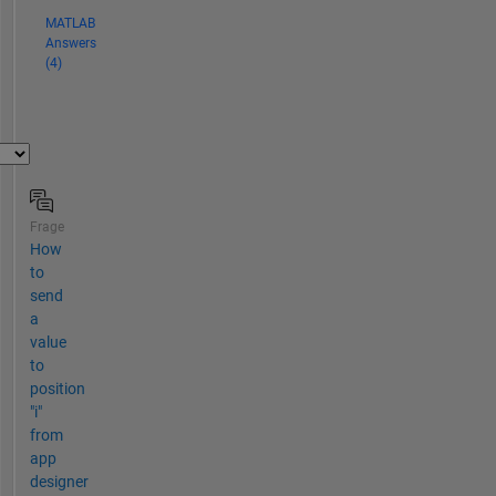
MATLAB
Answers
(4)
Frage
How
to
send
a
value
to
position
"i"
from
app
designer