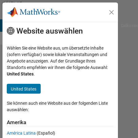
Weiter zum Inhalt
MATLAB
Answers
B Answers
File Exchange
Cody
AI Chat Playground
Diskussi
Website auswählen
Wählen Sie eine Website aus, um übersetzte Inhalte
(sofern verfügbar) sowie lokale Veranstaltungen und
How to
Angebote anzuzeigen. Auf der Grundlage Ihres
Standorts empfehlen wir Ihnen die folgende Auswahl:
get the
United States
.
values of
signals
United States
from a
Sie können auch eine Website aus der folgenden Liste
bus
auswählen:
displayed
Amerika
in app
designer?
América Latina
(Español)