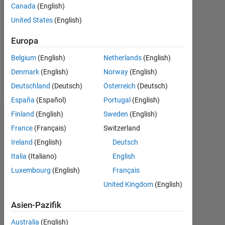
Followers:
Canada
(English)
0
United States
(English)
Following:
Europa
0
Belgium
(English)
Netherlands
(English)
Denmark
(English)
Norway
(English)
Follow
Deutschland
(Deutsch)
Österreich
(Deutsch)
España
(Español)
Portugal
(English)
Finland
(English)
Sweden
(English)
Dashboard
France
(Français)
Switzerland
Statistik
Ireland
(English)
Deutsch
Italia
(Italiano)
English
MATLAB Answers
Luxembourg
(English)
Français
-2
-1
3
2
United Kingdom
(English)
Asien-Pazifik
Australia
(English)