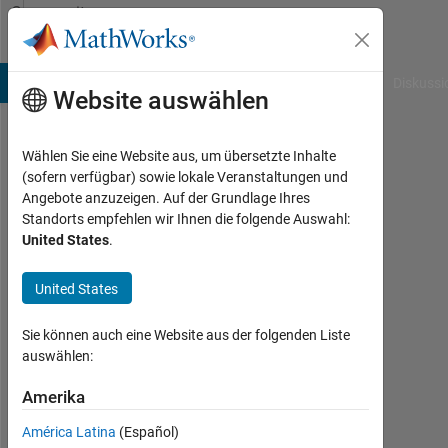
Weiter zum Inhalt
Community
Profile
B Answers
File Exchange
Cody
AI Chat Playground
Diskussi
Website auswählen
Wählen Sie eine Website aus, um übersetzte Inhalte
Hassan
(sofern verfügbar) sowie lokale Veranstaltungen und
Angebote anzuzeigen. Auf der Grundlage Ihres
Jardali
Standorts empfehlen wir Ihnen die folgende Auswahl:
United States
.
Last
seen:
fast 5
United States
Jahre
vor
Sie können auch eine Website aus der folgenden Liste
|
auswählen:
Aktiv
seit
Amerika
2021
América Latina
(Español)