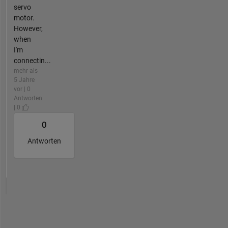
servo
motor.
However,
when
I'm
connectin...
mehr als
5 Jahre
vor | 0
Antworten
| 0
0
Antworten