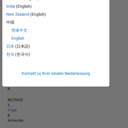
BEITRÄGE
L
1
India
(English)
New Zealand
(English)
中国
0
简体中文
12/21
07/22
02/23
09/23
04/24
11/24
06/25
01/26
01/22
09/22
05/23
01/24
09/24
05/25
05/21
02/22
11/22
08/23
L
05/24
02/25
11/25
08/26
ZEITACHSE
English
日本
(日本語)
한국
(한국어)
RANG
301.115
of
302.028
Kontakt zu Ihrer lokalen Niederlassung
REPUTATION
0
BEITRÄGE
1
Frage
0
Antworten