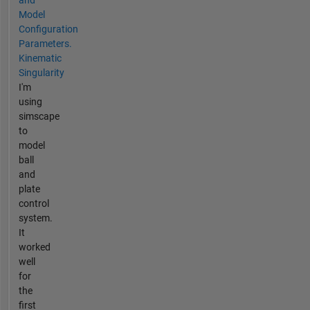
and
Model
Configuration
Parameters.
Kinematic
Singularity
I'm
using
simscape
to
model
ball
and
plate
control
system.
It
worked
well
for
the
first