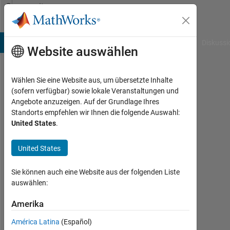
Weiter zum Inhalt
Community
Profile
B Answers
File Exchange
Cody
AI Chat Playground
Diskussi
Website auswählen
Wählen Sie eine Website aus, um übersetzte Inhalte
Nicholas
(sofern verfügbar) sowie lokale Veranstaltungen und
Angebote anzuzeigen. Auf der Grundlage Ihres
Davis
Standorts empfehlen wir Ihnen die folgende Auswahl:
United States
.
Aktiv
seit
2020
United States
Followers:
Sie können auch eine Website aus der folgenden Liste
0
auswählen:
Following:
Amerika
0
América Latina
(Español)