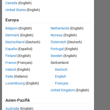
Canada
(English)
Follow
United States
(English)
Senior
Undergraduate
Europa
Student
in
Belgium
(English)
Netherlands
(English)
Physics
Denmark
(English)
Norway
(English)
Deutschland
(Deutsch)
Österreich
(Deutsch)
España
(Español)
Portugal
(English)
Empfehlungen
Finland
(English)
Sweden
(English)
France
(Français)
Switzerland
Please
login
Ireland
(English)
Deutsch
to
Italia
(Italiano)
English
endorse
Luxembourg
(English)
Français
this
person
United Kingdom
(English)
in
a
Asien-Pazifik
skill
Australia
(English)