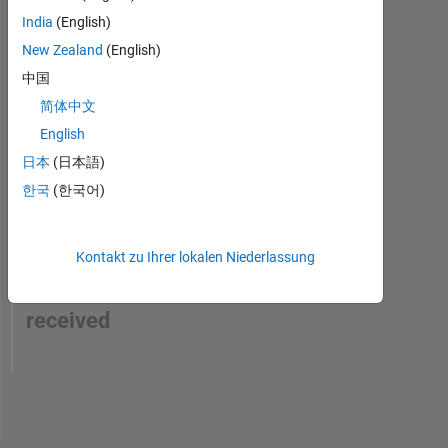
India
(English)
New Zealand
(English)
中国
简体中文
English
日本
(日本語)
한국
(한국어)
No
Kontakt zu Ihrer lokalen Niederlassung
Endorsements
received