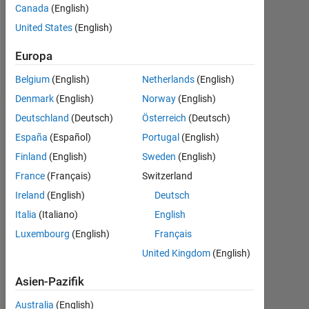
Following:
Canada
(English)
0
United States
(English)
Europa
Follow
Belgium
(English)
Netherlands
(English)
Denmark
(English)
Norway
(English)
Abzeichen
Deutschland
(Deutsch)
Österreich
(Deutsch)
España
(Español)
Portugal
(English)
Finland
(English)
Sweden
(English)
France
(Français)
Switzerland
Ireland
(English)
Deutsch
Italia
(Italiano)
English
Luxembourg
(English)
Français
United Kingdom
(English)
Asien-Pazifik
Australia
(English)