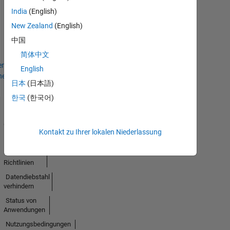
No
India
(English)
New Zealand
(English)
Badges
中国
Earned
简体中文
en
English
hen
日本
(日本語)
한국
(한국어)
Trust
Center
Kontakt zu Ihrer lokalen Niederlassung
Handelsmarken
Datenschutz-
Richtlinien
Datendiebstahl
verhindern
Status von
Anwendungen
Nutzungsbedingungen