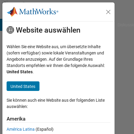
Weiter zum Inhalt
Community
Profile
B Answers
File Exchange
Cody
AI Chat Playground
Diskussi
Website auswählen
Wählen Sie eine Website aus, um übersetzte Inhalte
Yoann
(sofern verfügbar) sowie lokale Veranstaltungen und
Angebote anzuzeigen. Auf der Grundlage Ihres
Romagne
Standorts empfehlen wir Ihnen die folgende Auswahl:
United States
.
Last
seen:
mehr
United States
als 2
Jahre
Sie können auch eine Website aus der folgenden Liste
vor
auswählen:
Followers:
Amerika
0
América Latina
(Español)