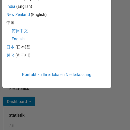
Simscape,
India
(English)
Statistics
New Zealand
(English)
and
Machine
中国
Learning
简体中文
Toolbox,
English
Robotics
and
日本
(日本語)
Autonomous
한국
(한국어)
Systems,
Power
and
Kontakt zu Ihrer lokalen Niederlassung
Energy
Systems,
Electronics
Dashboard
Statistik
MATLAB Answers
File Exchange
Cody
All