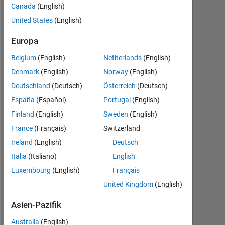
2020
Canada
(English)
United States
(English)
Followers:
0
Europa
Following:
Belgium
(English)
Netherlands
(English)
0
Denmark
(English)
Norway
(English)
Deutschland
(Deutsch)
Österreich
(Deutsch)
Follow
España
(Español)
Portugal
(English)
Finland
(English)
Sweden
(English)
Nachricht
France
(Français)
Switzerland
Ireland
(English)
Deutsch
Programming
Italia
(Italiano)
English
Languages:
MATLAB
Luxembourg
(English)
Français
Spoken
United Kingdom
(English)
Languages:
English
Asien-Pazifik
Professional
Interests:
Australia
(English)