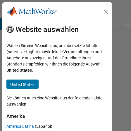
Weiter zum Inhalt
Community
Profile
B Answers
File Exchange
Cody
AI Chat Playground
Diskussi
Website auswählen
Wählen Sie eine Website aus, um übersetzte Inhalte
Mahmoud
(sofern verfügbar) sowie lokale Veranstaltungen und
Angebote anzuzeigen. Auf der Grundlage Ihres
Ashraf
Standorts empfehlen wir Ihnen die folgende Auswahl:
United States
.
Last
seen:
mehr
United States
als
ein
Sie können auch eine Website aus der folgenden Liste
Jahr
auswählen:
vor
|
Amerika
Aktiv
América Latina
(Español)
seit