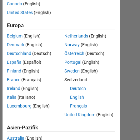
Canada
(English)
Followers:
United States
(English)
0
Europa
Following:
0
Belgium
(English)
Netherlands
(English)
Denmark
(English)
Norway
(English)
Follow
Deutschland
(Deutsch)
Österreich
(Deutsch)
España
(Español)
Portugal
(English)
Finland
(English)
Sweden
(English)
Dashboard
France
(Français)
Switzerland
Ireland
(English)
Deutsch
Statistik
Italia
(Italiano)
English
Luxembourg
(English)
Français
MATLAB Answers
United Kingdom
(English)
-2
-1
3
2
Asien-Pazifik
Australia
(English)