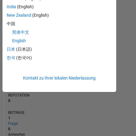
BEITRÄGE
India
(English)
L
1
New Zealand
(English)
中国
简体中文
0
06/23
11/23
04/24
09/24
02/25
12/25
05/26
01/23
07/23
01/24
07/24
L
01/25
07/25
01/26
07/26
English
ZEITACHSE
日本
(日本語)
한국
(한국어)
RANG
181.624
Kontakt zu Ihrer lokalen Niederlassung
of
302.028
REPUTATION
0
BEITRÄGE
1
Frage
0
Antworten