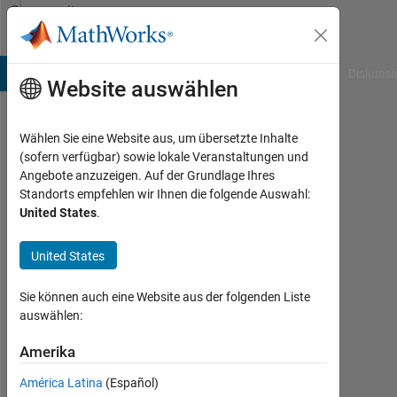
Weiter zum Inhalt
Community
Profile
B Answers
File Exchange
Cody
AI Chat Playground
Diskussi
Website auswählen
Wählen Sie eine Website aus, um übersetzte Inhalte
Vincent
(sofern verfügbar) sowie lokale Veranstaltungen und
Angebote anzuzeigen. Auf der Grundlage Ihres
Moore
Standorts empfehlen wir Ihnen die folgende Auswahl:
United States
.
Last
seen:
mehr
United States
als 3
Jahre
Sie können auch eine Website aus der folgenden Liste
vor
auswählen:
|
Aktiv
Amerika
seit
América Latina
(Español)
2023