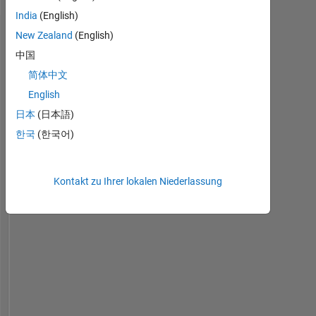
English
India
(English)
New Zealand
(English)
Dashboard
中国
Statistik
简体中文
English
MATLAB Answers
File Exchange
Cody
All
日本
(日本語)
-10
25
-4
-2
-5
2
4
6
8
20
한국
(한국어)
15
BEITRÄGE
Kontakt zu Ihrer lokalen Niederlassung
10
10
5
0
03/24
07/24
11/24
03/25
11/25
03/26
07/26
11/23
04/24
09/24
02/25
L
07/25
12/25
05/26
ZEITACHSE