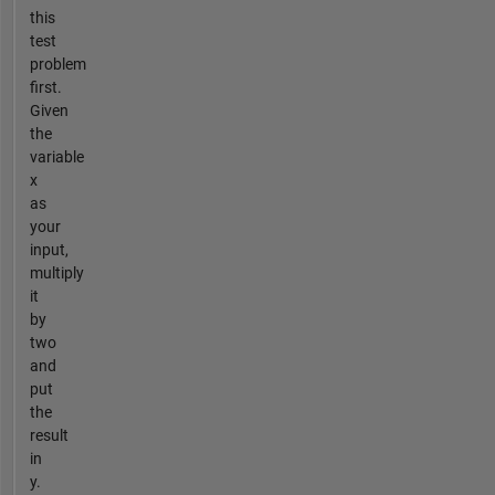
this
test
problem
first.
Given
the
variable
x
as
your
input,
multiply
it
by
two
and
put
the
result
in
y.