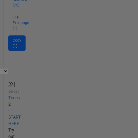
(75)
File
Exchange
(1)
Cody
(1)
Gelöst
Times
2
-
START
HERE
Try
out