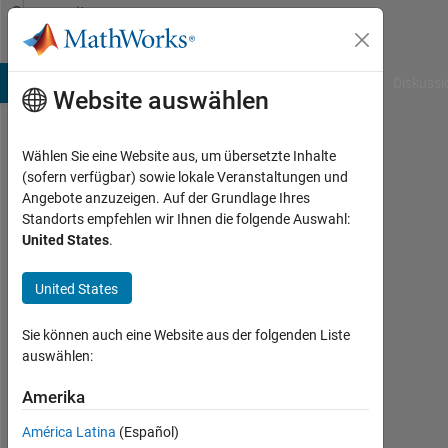
Weiter zum Inhalt
Community
Profile
B Answers
File Exchange
Cody
AI Chat Playground
Diskussi
Website auswählen
Wählen Sie eine Website aus, um übersetzte Inhalte
Abhishek
(sofern verfügbar) sowie lokale Veranstaltungen und
Angebote anzuzeigen. Auf der Grundlage Ihres
Kumar
Standorts empfehlen wir Ihnen die folgende Auswahl:
United States
.
Singh
Last
United States
seen:
mehr
Sie können auch eine Website aus der folgenden Liste
als
auswählen:
ein
Jahr
Amerika
vor
|
América Latina
(Español)