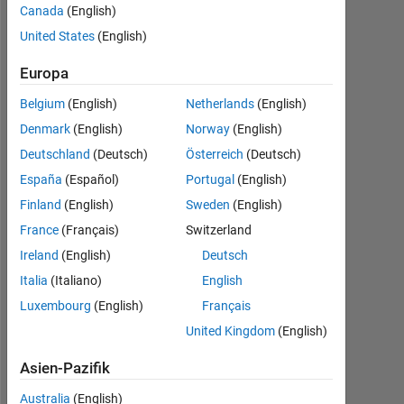
Aktiv
Canada
(English)
seit
United States
(English)
2023
Europa
Followers:
2
Belgium
(English)
Netherlands
(English)
Denmark
(English)
Norway
(English)
Following:
0
Deutschland
(Deutsch)
Österreich
(Deutsch)
España
(Español)
Portugal
(English)
Finland
(English)
Sweden
(English)
Follow
France
(Français)
Switzerland
Ireland
(English)
Deutsch
Programming
Languages:
Italia
(Italiano)
English
Python,
Luxembourg
(English)
Français
C++,
United Kingdom
(English)
C,
MATLAB
Asien-Pazifik
Spoken
Languages:
Australia
(English)