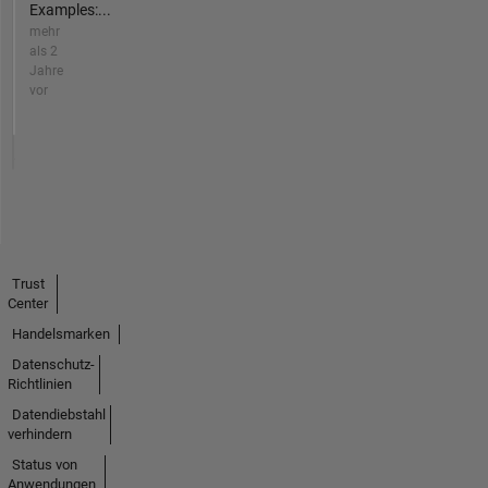
Examples:...
mehr
als 2
Jahre
vor
Trust
Center
Handelsmarken
Datenschutz-
Richtlinien
Datendiebstahl
verhindern
Status von
Anwendungen