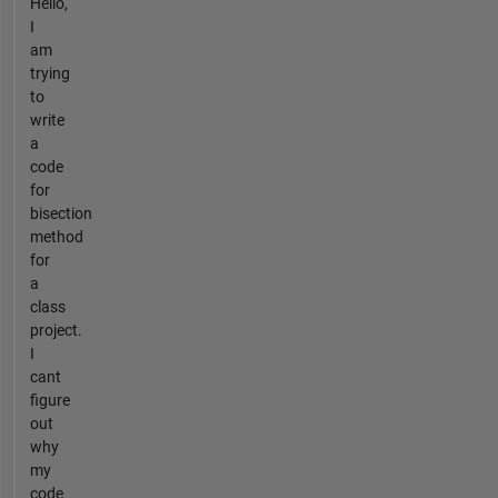
Hello,
I
am
trying
to
write
a
code
for
bisection
method
for
a
class
project.
I
cant
figure
out
why
my
code