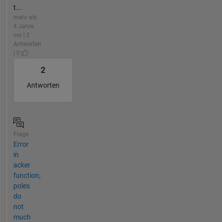
t...
mehr als
4 Jahre
vor | 2
Antworten
| 0
2
Antworten
Frage
Error
in
acker
function,
poles
do
not
much