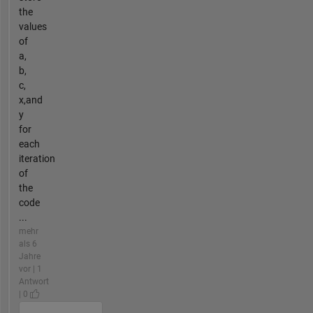
the
values
of
a,
b,
c,
x,and
y
for
each
iteration
of
the
code
...
mehr
als 6
Jahre
vor | 1
Antwort
| 0