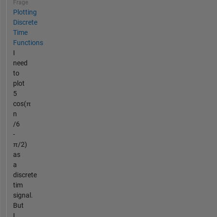
Frage
Plotting
Discrete
Time
Functions
I
need
to
plot
5
cos(π
n
/6
-
π/2)
as
a
discrete
tim
signal.
But
I