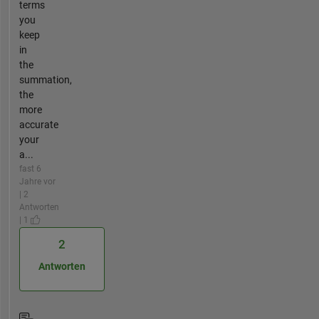
terms
you
keep
in
the
summation,
the
more
accurate
your
a...
fast 6
Jahre vor
| 2
Antworten
| 1
2
Antworten