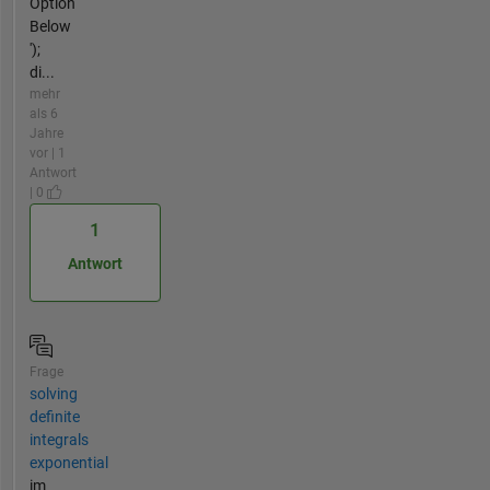
Option
Below
');
di...
mehr
als 6
Jahre
vor | 1
Antwort
| 0
1
Antwort
Frage
solving
definite
integrals
exponential
im