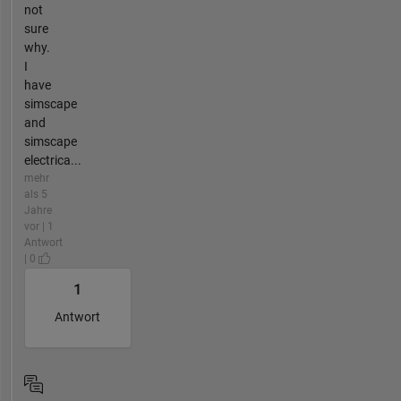
not
sure
why.
I
have
simscape
and
simscape
electrica...
mehr
als 5
Jahre
vor | 1
Antwort
| 0
1
Antwort