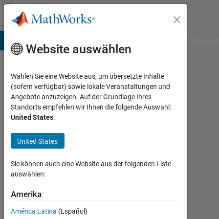
Weiter zum Inhalt
Community
Profile
B Answers
File Exchange
Cody
AI Chat Playground
Diskussi
Website auswählen
Wählen Sie eine Website aus, um übersetzte Inhalte
Bradley
(sofern verfügbar) sowie lokale Veranstaltungen und
Angebote anzuzeigen. Auf der Grundlage Ihres
Johnson
Standorts empfehlen wir Ihnen die folgende Auswahl:
United States
.
Last
seen:
mehr
United States
als 4
Jahre
Sie können auch eine Website aus der folgenden Liste
vor
auswählen:
|
Aktiv
Amerika
seit
América Latina
(Español)
2020