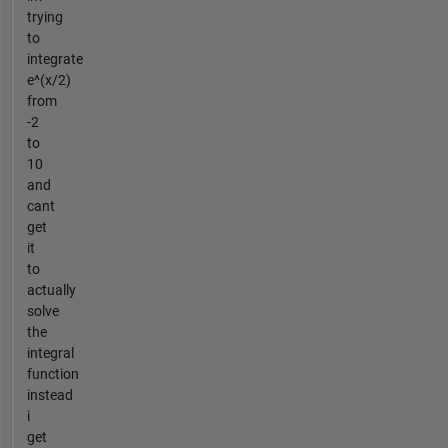
trying
to
integrate
e^(x/2)
from
-2
to
10
and
cant
get
it
to
actually
solve
the
integral
function
instead
i
get