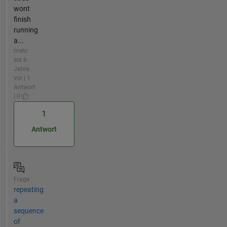
wont
finish
running
a...
mehr
als 6
Jahre
vor | 1
Antwort
| 0
1
Antwort
Frage
repeating
a
sequence
of