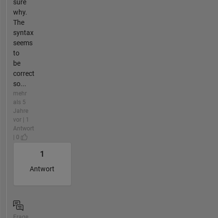
sure
why.
The
syntax
seems
to
be
correct
so...
mehr
als 5
Jahre
vor | 1
Antwort
| 0
1
Antwort
Frage