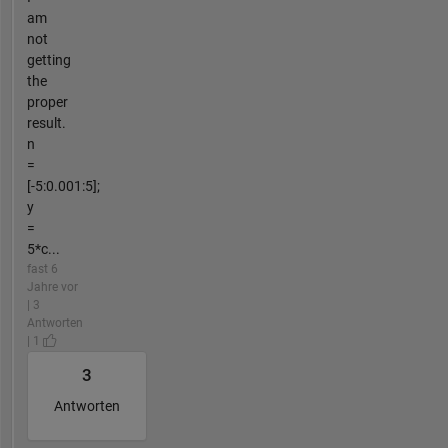
am
not
getting
the
proper
result.
n
=
[-5:0.001:5];
y
=
5*c...
fast 6
Jahre vor
| 3
Antworten
| 1
3
Antworten