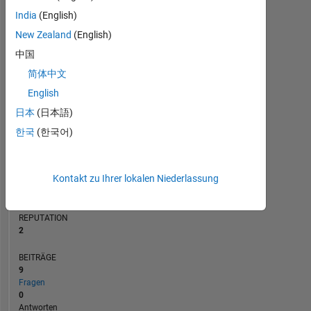
BEITRÄGE
India
(English)
L
New Zealand
(English)
1
中国
简体中文
0
10/20
06/21
02/22
10/22
06/23
02/24
10/24
06/25
02/26
12/20
10/21
08/22
04/24
02/25
12/25
02/20
01/21
12/21
11/22
L
10/23
09/24
08/25
07/26
English
ZEITACHSE
日本
(日本語)
한국
(한국어)
RANG
17.364
Kontakt zu Ihrer lokalen Niederlassung
of
302.025
REPUTATION
2
BEITRÄGE
9
Fragen
0
Antworten