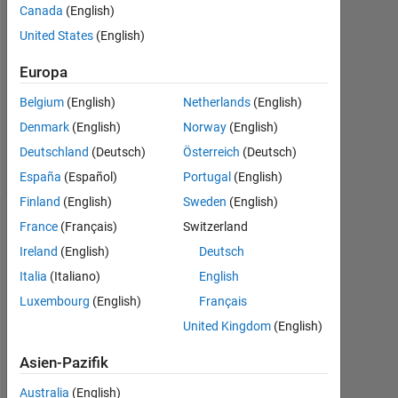
Canada
(English)
Followers:
United States
(English)
0
Europa
Following:
0
Belgium
(English)
Netherlands
(English)
Denmark
(English)
Norway
(English)
Follow
Deutschland
(Deutsch)
Österreich
(Deutsch)
España
(Español)
Portugal
(English)
Finland
(English)
Sweden
(English)
Dashboard
France
(Français)
Switzerland
Ireland
(English)
Deutsch
Statistik
Italia
(Italiano)
English
Luxembourg
(English)
Français
MATLAB Answers
United Kingdom
(English)
-2
-1
4
3
Asien-Pazifik
Australia
(English)
2