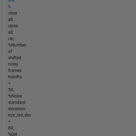
line
9.
clear
all;
close
all;
clc;
%Number
of
shifted
noisy
frames
Nshifts
=
50;
%Noise
standard
deviation
nze_std_dev
=
80;
%Set