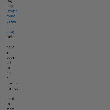
Frage
Storing
found
values
in
array
Hello
I
have
a
code
set
to
do
a
bisection
method.
I
need
to
store