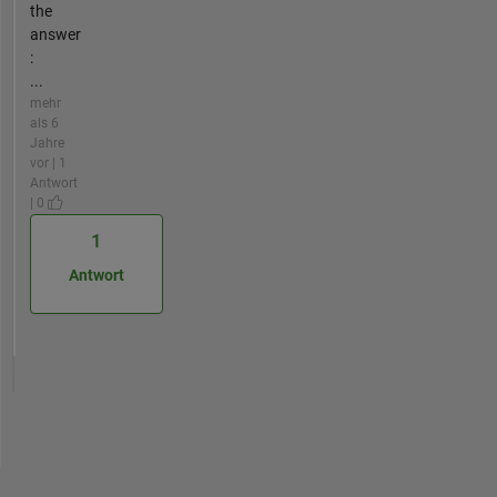
the
answer
:
...
mehr
als 6
Jahre
vor | 1
Antwort
| 0
1
Antwort