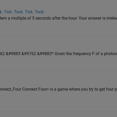
k. Tick. Tock. Tick. Tock.
em a multiple of 5 seconds after the hour. Your answer is irrelev
&#9883 &#9762 &#9883* Given the frequency F of a photon in
onnect_Four Connect Four> is a game where you try to get four pi