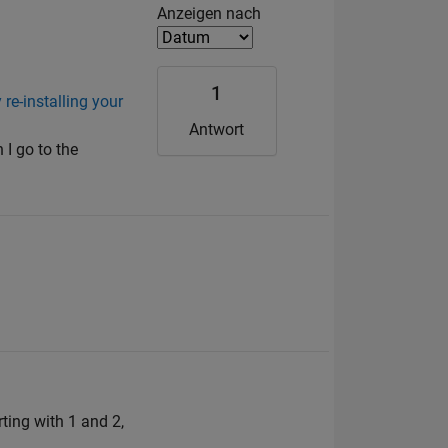
Filter2
Anzeigen nach
1
re-installing your
Antwort
 I go to the
ting with 1 and 2,