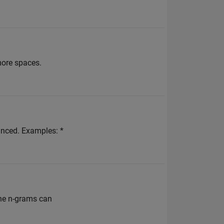
 more spaces.
lanced. Examples: *
the n-grams can