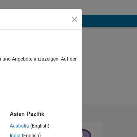
hen
Mehr
Programming
Languages:
C++
en und Angebote anzuzeigen. Auf der
Asien-Pazifik
Australia
(English)
India
(English)