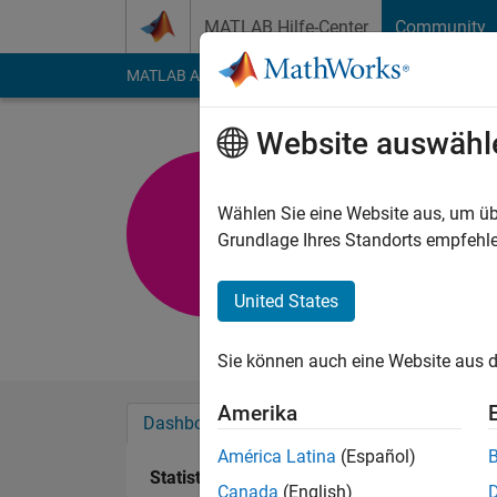
Weiter zum Inhalt
MATLAB Hilfe-Center
Community
MATLAB Answers
File Exchange
Cody
AI Cha
Website auswähl
HWIK
Last seen: fast 2 Jah
Wählen Sie eine Website aus, um üb
Followers:
0
Followi
Grundlage Ihres Standorts empfehle
Follow
United States
Chemical engineerin
Sie können auch eine Website aus d
Amerika
Dashboard
Abzeichen
Empfehlungen
América Latina
(Español)
Statistik
Canada
(English)