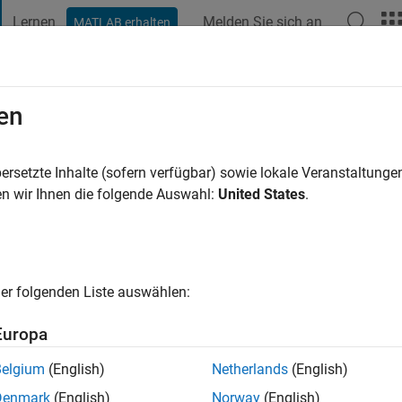
Lernen
Melden Sie sich an
MATLAB erhalten
t Playground
Diskussionen
Wettbewerbe
Blogs
Veröffentlic
en
re vor
|
Aktiv seit 2020
ersetzte Inhalte (sofern verfügbar) sowie lokale Veranstaltung
ng:
0
n wir Ihnen die folgende Auswahl:
United States
.
g student
er folgenden Liste auswählen:
Europa
Belgium
(English)
Netherlands
(English)
Denmark
(English)
Norway
(English)