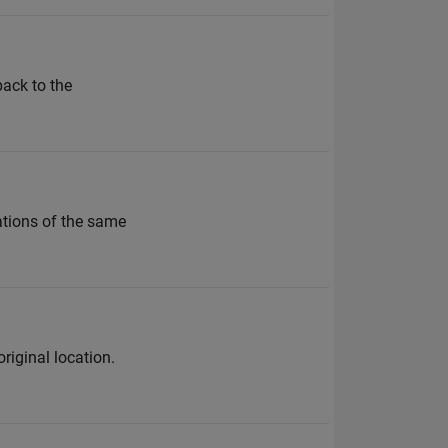
back to the
zations of the same
riginal location.