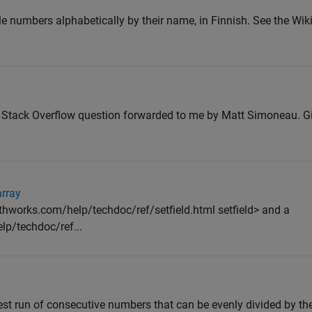
ole numbers alphabetically by their name, in Finnish. See the Wik
 Stack Overflow question forwarded to me by Matt Simoneau. Gi
array
works.com/help/techdoc/ref/setfield.html setfield> and a
p/techdoc/ref...
ngest run of consecutive numbers that can be evenly divided by 