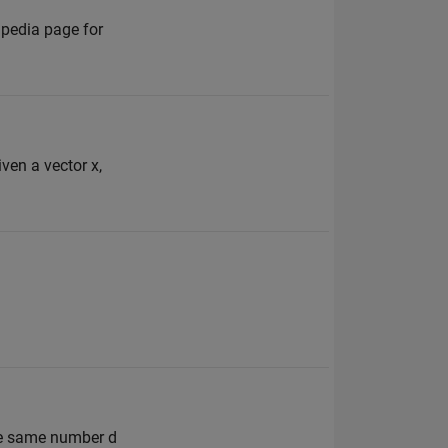
ipedia page for
ven a vector x,
the same number d