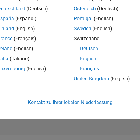
RANG
Deutschland
(Deutsch)
Österreich
(Deutsch)
1.170
of 178.223
España
(Español)
Portugal
(English)
BEITRÄGE
inland
(English)
Sweden
(English)
0
Probleme
rance
(Français)
Switzerland
166
Lösungen
reland
(English)
Deutsch
PUNKTESTAN
2.117
talia
(Italiano)
English
Luxembourg
(English)
Français
ANZAHL DER
ABZEICHEN
United Kingdom
(English)
9
22
06/23
L
12/23
06/24
12/24
06/25
12/25
06/26
ZEITACHSE
Kontakt zu Ihrer lokalen Niederlassung