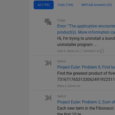
All (199)
Cody (166)
MATLAB Answers (33)
Frage
Error: "The application encounte
product(s). More information ca
Hi, I'm trying to uninstall a bu
uninstaller program ...
fast 4 Jahre vor | 1 Antwort | 0
Gelöst
Project Euler: Problem 8, Find l
Find the greatest product of five
7316717653133062491922511
etwa 4 Jahre vor
Gelöst
Project Euler: Problem 2, Sum o
Each new term in the Fibonacci 
the first 10 te...