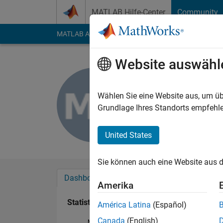
Weiter zum Inhalt
MATLAB Hilfe-Center
Community
MATLAB Answers
File Exchange
Cody
AI Cha
Website auswähl
Milan Vas
Last seen: fast 6 Jah
Wählen Sie eine Website aus, um üb
Followers:
0
Followi
Grundlage Ihres Standorts empfehle
Follow
United States
Sie können auch eine Website aus d
Dashboard
Abzeichen
Empfehlungen
Amerika
Statistik
América Latina
(Español)
Canada
(English)
MATLAB Answers