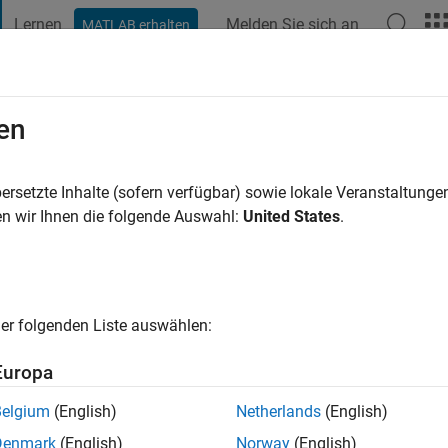
Lernen
Melden Sie sich an
MATLAB erhalten
t Playground
Diskussionen
Wettbewerbe
Blogs
Veröffentlic
en
iç
re vor
|
Aktiv seit 2020
ersetzte Inhalte (sofern verfügbar) sowie lokale Veranstaltung
ng:
0
n wir Ihnen die folgende Auswahl:
United States
.
er folgenden Liste auswählen:
Europa
Belgium
(English)
Netherlands
(English)
RANG
Denmark
(English)
Norway
(English)