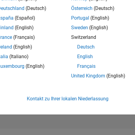
281.529
of 302.025
Deutschland
(Deutsch)
Österreich
(Deutsch)
España
(Español)
Portugal
(English)
REPUTATION
0
inland
(English)
Sweden
(English)
rance
(Français)
Switzerland
BEITRÄGE
0
Fragen
reland
(English)
Deutsch
1
Antwort
talia
(Italiano)
English
ANTWORTZUS
Luxembourg
(English)
Français
0.00%
/23
08/23
L
02/24
08/24
02/25
08/25
02/26
08/26
United Kingdom
(English)
ZEITACHSE
ERHALTENE
STIMMEN
0
Kontakt zu Ihrer lokalen Niederlassung