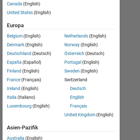
Canada
(English)
Followers:
United States
(English)
0
Europa
Following:
0
Belgium
(English)
Netherlands
(English)
Denmark
(English)
Norway
(English)
Follow
Deutschland
(Deutsch)
Österreich
(Deutsch)
España
(Español)
Portugal
(English)
Finland
(English)
Sweden
(English)
Dashboard
France
(Français)
Switzerland
Ireland
(English)
Deutsch
Statistik
Italia
(Italiano)
English
Luxembourg
(English)
Français
MATLAB Answers
United Kingdom
(English)
-2
-1
3
2
Asien-Pazifik
Australia
(English)