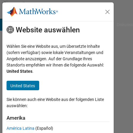
Weiter zum Inhalt
Community
Profile
B Answers
File Exchange
Cody
AI Chat Playground
Diskussi
Website auswählen
Wählen Sie eine Website aus, um übersetzte Inhalte
Mingjin
(sofern verfügbar) sowie lokale Veranstaltungen und
Angebote anzuzeigen. Auf der Grundlage Ihres
Hu
Standorts empfehlen wir Ihnen die folgende Auswahl:
United States
.
Last
seen:
mehr
United States
als 2
Jahre
Sie können auch eine Website aus der folgenden Liste
vor
auswählen:
|
Aktiv
Amerika
seit
América Latina
(Español)
2020