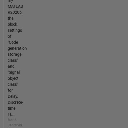
my
MATLAB
R2020b,
the
block
settings
of
"Code
generation
storage
class"
and
"Signal
object
class"
for
Delay,
Discrete-
time
FI...
fast 6
Jahre vor