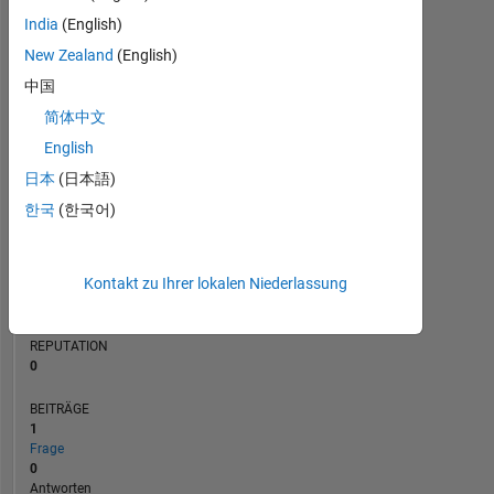
BEITRÄGE
India
(English)
L
1
New Zealand
(English)
中国
简体中文
0
06/21
02/22
10/22
06/23
10/24
06/25
02/26
07/21
04/22
01/23
10/23
07/24
04/25
01/26
10/20
08/21
06/22
04/23
L
02/24
12/24
10/25
08/26
English
ZEITACHSE
日本
(日本語)
한국
(한국어)
RANG
287.013
Kontakt zu Ihrer lokalen Niederlassung
of
302.028
REPUTATION
0
BEITRÄGE
1
Frage
0
Antworten