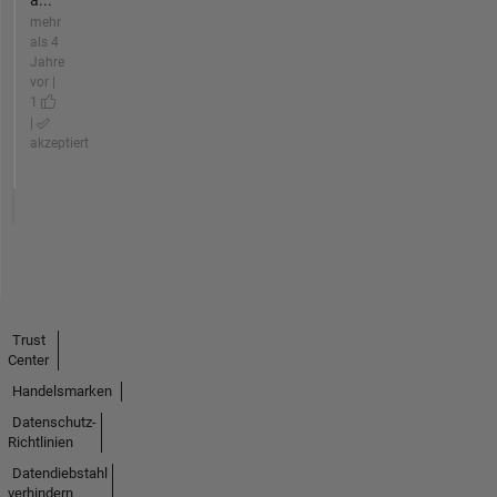
mehr
als 4
Jahre
vor |
1
|
akzeptiert
Trust
Center
Handelsmarken
Datenschutz-
Richtlinien
Datendiebstahl
verhindern