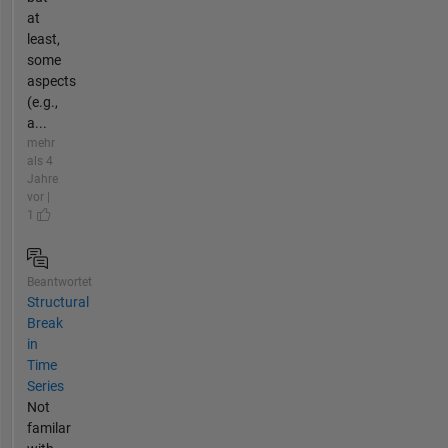
at
least,
some
aspects
(e.g.,
a...
mehr
als 4
Jahre
vor |
1
Beantwortet
Structural
Break
in
Time
Series
Not
familar