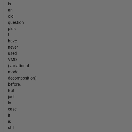
is
an
old
question
plus
I
have
never
used
VMD
(variational
mode
decomposition)
before.
But
just
in
case
it
is
still