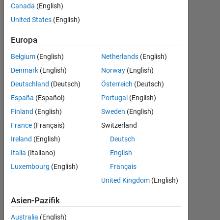
Followers:
Canada
(English)
1
United States
(English)
Following:
Europa
0
Belgium
(English)
Netherlands
(English)
Denmark
(English)
Norway
(English)
Follow
Deutschland
(Deutsch)
Österreich
(Deutsch)
Nachricht
España
(Español)
Portugal
(English)
Finland
(English)
Sweden
(English)
France
(Français)
Switzerland
Dashboard
Ireland
(English)
Deutsch
Italia
(Italiano)
English
Statistik
Luxembourg
(English)
Français
MATLAB Answers
File Exchange
All
United Kingdom
(English)
-2
-1
9
8
Asien-Pazifik
7
Australia
(English)
6