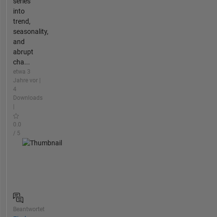
series
into
trend,
seasonality,
and
abrupt
cha...
etwa 3
Jahre vor |
4
Downloads
|
0.0
/ 5
Beantwortet