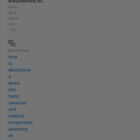
eval(webread('htt...
mehr
als 4
Jahre
vor |
1
Beantwortet
How
to
decompose
a
series
into
trend,
seasonal,
and
residual
components
assuming
an