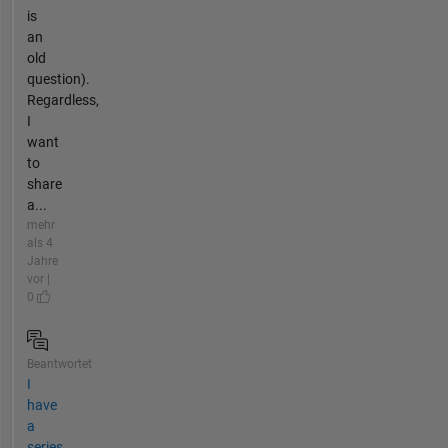
is
an
old
question).
Regardless,
I
want
to
share
a...
mehr
als 4
Jahre
vor |
0
Beantwortet
I
have
a
series