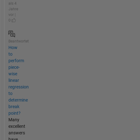
als 4
Jahre
vor |
0
Beantwortet
How
to
perform
piece-
wise
linear
regression
to
determine
break
point?
Many
excellent
answers
have