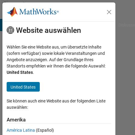
Weiter zum Inhalt
Community
Profile
B Answers
File Exchange
Cody
AI Chat Playground
Diskussi
Website auswählen
Wählen Sie eine Website aus, um übersetzte Inhalte
Kaiguang
(sofern verfügbar) sowie lokale Veranstaltungen und
Angebote anzuzeigen. Auf der Grundlage Ihres
Zhao
Standorts empfehlen wir Ihnen die folgende Auswahl:
United States
.
Last
seen:
etwa 2
United States
Monate
vor
Sie können auch eine Website aus der folgenden Liste
|
auswählen:
Aktiv
seit
Amerika
2022
América Latina
(Español)