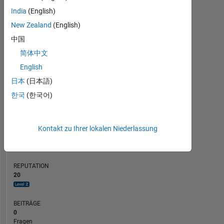
5
India
(English)
BEITRÄGE
L
4
New Zealand
(English)
3
中国
2
简体中文
1
0
English
10/22
04/23
10/23
10/24
04/25
10/25
11/22
06/23
01/24
08/24
03/25
05/26
04/22
12/22
08/23
04/24
L
12/24
08/25
04/26
日本
(日本語)
ZEITACHSE
한국
(한국어)
RANG
Kontakt zu Ihrer lokalen Niederlassung
2.961
of
302.034
REPUTATION
20
BEITRÄGE
0
Fragen