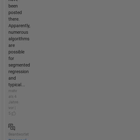
been
posted
there.
Apparently,
numerous
algorithms
are
possible
for
segmented
regression
and
typical...
mehr
als 4
Jahre
vor |
5
Beantwortet