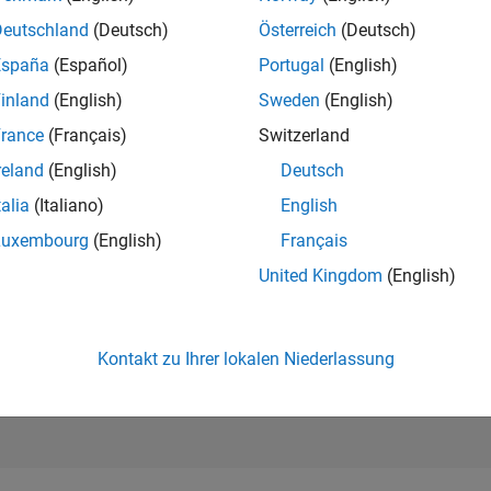
253.502
of 302.028
Deutschland
(Deutsch)
Österreich
(Deutsch)
España
(Español)
Portugal
(English)
REPUTATION
0
inland
(English)
Sweden
(English)
rance
(Français)
Switzerland
BEITRÄGE
0
Fragen
reland
(English)
Deutsch
1
Antwort
talia
(Italiano)
English
ANTWORTZUS
Luxembourg
(English)
Français
0.00%
22
01/23
L
08/23
03/24
10/24
05/25
12/25
07/26
United Kingdom
(English)
ZEITACHSE
ERHALTENE
STIMMEN
0
Kontakt zu Ihrer lokalen Niederlassung