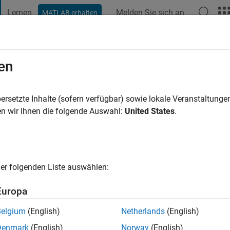
Lernen
Melden Sie sich an
MATLAB erhalten
t Playground
Diskussionen
Wettbewerbe
Blogs
Veröffentlic
en
ersetzte Inhalte (sofern verfügbar) sowie lokale Veranstaltung
ng:
0
n wir Ihnen die folgende Auswahl:
United States
.
er folgenden Liste auswählen:
Europa
Belgium
(English)
Netherlands
(English)
RANG
Denmark
(English)
Norway
(English)