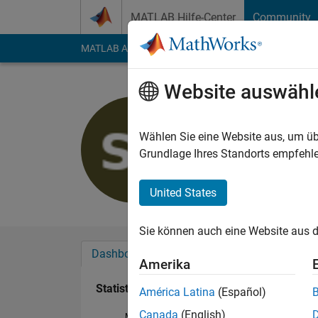
Weiter zum Inhalt
MATLAB Hilfe-Center
Community
MATLAB Answers
File Exchange
Cody
AI Cha
Website auswähl
stella T
Aktiv seit 2019
Wählen Sie eine Website aus, um üb
Followers:
0
Followi
Grundlage Ihres Standorts empfehle
Follow
United States
Sie können auch eine Website aus d
Dashboard
Abzeichen
Empfehlungen
Amerika
Statistik
América Latina
(Español)
Canada
(English)
MATLAB Answers