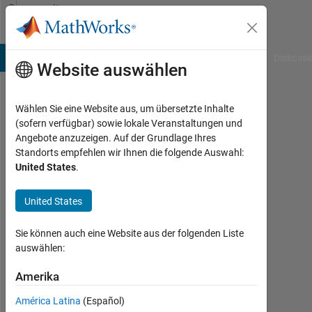
Weiter zum Inhalt
Community
Profile
B Answers
File Exchange
Cody
AI Chat Playground
Diskussi
Website auswählen
Wählen Sie eine Website aus, um übersetzte Inhalte
Ahmet
(sofern verfügbar) sowie lokale Veranstaltungen und
Angebote anzuzeigen. Auf der Grundlage Ihres
Hakan
Standorts empfehlen wir Ihnen die folgende Auswahl:
United States
.
UYANIK
Aktiv
United States
seit
2020
Sie können auch eine Website aus der folgenden Liste
auswählen:
Followers:
0
Amerika
Following:
América Latina
(Español)