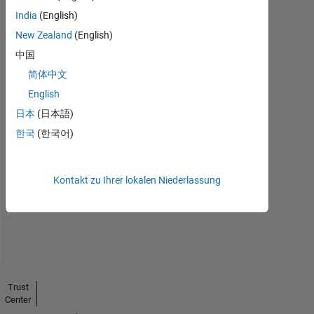
India
(English)
New Zealand
(English)
中国
简体中文
English
日本
(日本語)
No
한국
(한국어)
Endorsements
received
Kontakt zu Ihrer lokalen Niederlassung
Trust
Center