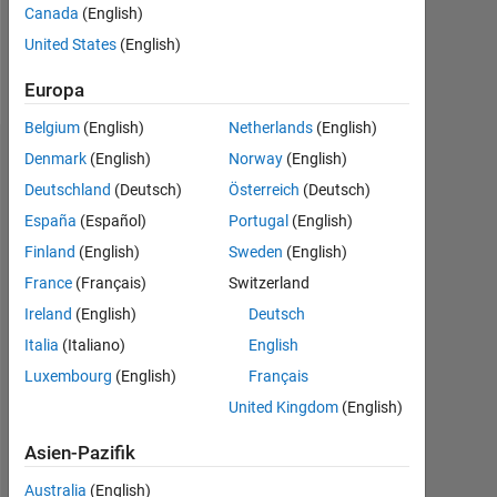
0
Canada
(English)
United States
(English)
Follow
Europa
Belgium
(English)
Netherlands
(English)
Denmark
(English)
Norway
(English)
Empfehlungen
Deutschland
(Deutsch)
Österreich
(Deutsch)
Please
España
(Español)
Portugal
(English)
login
Finland
(English)
Sweden
(English)
to
endorse
France
(Français)
Switzerland
this
Ireland
(English)
Deutsch
person
Italia
(Italiano)
English
in
a
Luxembourg
(English)
Français
skill
United Kingdom
(English)
Asien-Pazifik
Australia
(English)