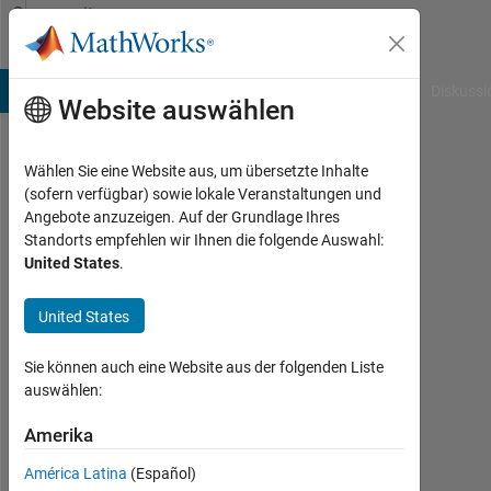
Weiter zum Inhalt
Community
Profile
B Answers
File Exchange
Cody
AI Chat Playground
Diskussi
Website auswählen
Wählen Sie eine Website aus, um übersetzte Inhalte
Divya
(sofern verfügbar) sowie lokale Veranstaltungen und
Angebote anzuzeigen. Auf der Grundlage Ihres
Gaddipati
Standorts empfehlen wir Ihnen die folgende Auswahl:
United States
.
MathWorks
United States
Aktiv
Sie können auch eine Website aus der folgenden Liste
seit
auswählen:
2019
Amerika
Followers:
0
América Latina
(Español)