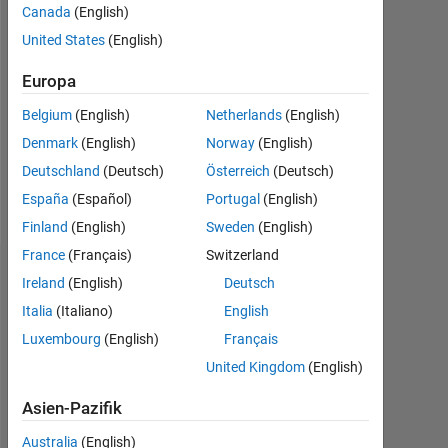
Canada
(English)
Following:
0
United States
(English)
Europa
Follow
I
Belgium
(English)
Netherlands
(English)
am
Denmark
(English)
Norway
(English)
an
Deutschland
(Deutsch)
Österreich
(Deutsch)
Application
Software
España
(Español)
Portugal
(English)
Mehr
Engineer
Finland
(English)
Sweden
(English)
anzeigen
at
France
(Français)
Switzerland
Mathworks
Empfehlungen
India.
Ireland
(English)
Deutsch
My
Italia
(Italiano)
English
Please
main
Luxembourg
(English)
Français
login
areas
to
of
United Kingdom
(English)
endorse
interest
this
Asien-Pazifik
are
person
Image
Australia
(English)
in