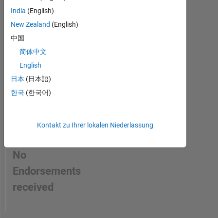
Processing,
a
India
(English)
Computer
skill
Vision,
New Zealand
(English)
Machine
中国
Learning,
简体中文
and
Deep
English
Learning.
日本
(日本語)
한국
(한국어)
DISCLAIMER:
Any
advice
or
Kontakt zu Ihrer lokalen Niederlassung
opinions
here
No
are
my
Endorsements
own
received
and
in
no
way