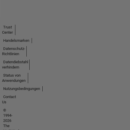
reflect
that
of
Mathworks.
Trust
Center
Handelsmarken
Datenschutz-
Richtlinien
Datendiebstahl
verhindern
Status von
Anwendungen
Nutzungsbedingungen
Contact
Us
©
1994-
2026
The