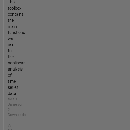
This
Kinesiology
toolbox
to
contains
offer
the
the
main
PhD
functions
in
we
Exercise
use
Science
for
with
the
concentrations
nonlinear
in
analysis
Biomechanics
of
and
time
Motor
series
Development
data.
and
fast 3
Control.
Jahre vor |
2
Downloads
|