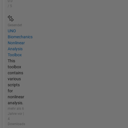
0.0
/ 5
Gesendet
UNO
Biomechanics
Nonlinear
Analysis
Toolbox
This
toolbox
contains
various
scripts
for
nonlinear
analysis.
mehr als 6
Jahre vor |
4
Downloads