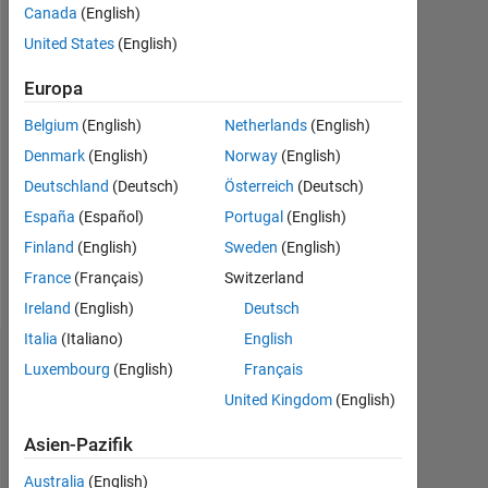
Followers:
Canada
(English)
0
United States
(English)
Following:
Europa
0
Belgium
(English)
Netherlands
(English)
Denmark
(English)
Norway
(English)
Follow
The
Deutschland
(Deutsch)
Österreich
(Deutsch)
Division
España
(Español)
Portugal
(English)
of
Finland
(English)
Sweden
(English)
Biomechanics
and
France
(Français)
Switzerland
Mehr
Research
Ireland
(English)
Deutsch
anzeigen
Development
Italia
(Italiano)
English
houses
Dashboard
all
Luxembourg
(English)
Français
research
United Kingdom
(English)
Statistik
conducted
by
Asien-Pazifik
File Exchange
the
Australia
(English)
Department