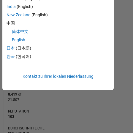
of
-2
-1
3
2
India
(English)
Biomechanics,
New Zealand
(English)
the
中国
Center
BEITRÄGE
for
L
1
简体中文
Research
English
in
日本
(日本語)
Human
Movement
한국
(한국어)
0
Variability,
12/20
08/21
04/22
12/22
08/23
04/24
12/24
08/25
04/26
01/21
10/21
07/22
04/23
01/24
10/24
07/25
04/20
03/21
02/22
01/23
L
12/23
11/24
10/25
and
ZEITACHSE
associated
Kontakt zu Ihrer lokalen Niederlassung
programs.
The
RANG
Division
8.419
of
is
21.507
an
interdisciplinary
REPUTATION
103
enterprise
that
DURCHSCHNITTLICHE
features