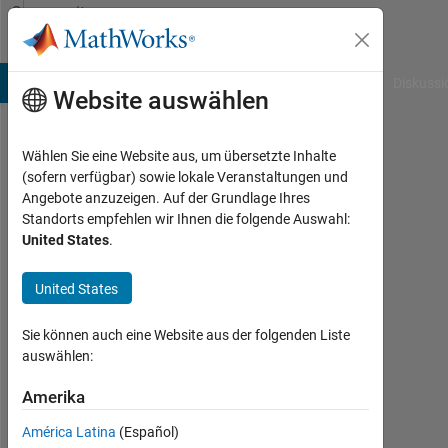
Weiter zum Inhalt
Community
Profile
B Answers
File Exchange
Cody
AI Chat Playground
Diskussi
Website auswählen
Wählen Sie eine Website aus, um übersetzte Inhalte
UNO
(sofern verfügbar) sowie lokale Veranstaltungen und
Angebote anzuzeigen. Auf der Grundlage Ihres
Biomechanics
Standorts empfehlen wir Ihnen die folgende Auswahl:
United States
.
Last
seen:
fast 5
United States
Jahre
vor
Sie können auch eine Website aus der folgenden Liste
|
auswählen:
Aktiv
seit
Amerika
2020
América Latina
(Español)