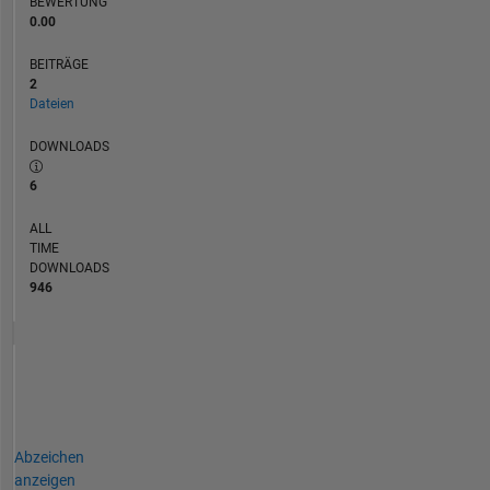
BEWERTUNG
collaboration
0.00
between
scientists,
BEITRÄGE
engineers,
2
mathematicians,
Dateien
surgeons
DOWNLOADS
and
clinicians
6
to
advance
ALL
the
TIME
understanding
DOWNLOADS
of
946
healthy
and
abnormal
movement
patterns.
The
department
Abzeichen
is
anzeigen