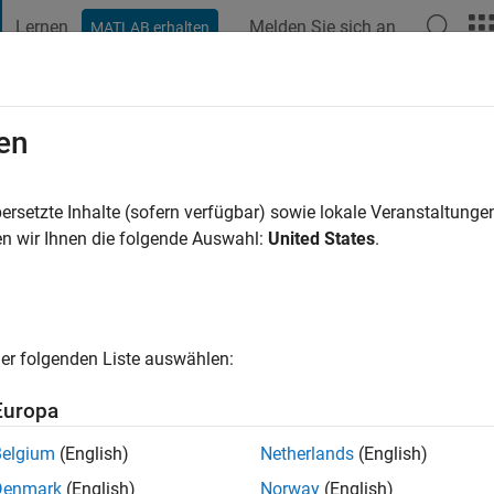
Lernen
Melden Sie sich an
MATLAB erhalten
t Playground
Diskussionen
Wettbewerbe
Blogs
Veröffentlic
en
vor
ersetzte Inhalte (sofern verfügbar) sowie lokale Veranstaltung
ng:
0
n wir Ihnen die folgende Auswahl:
United States
.
er folgenden Liste auswählen:
Europa
Belgium
(English)
Netherlands
(English)
Denmark
(English)
Norway
(English)