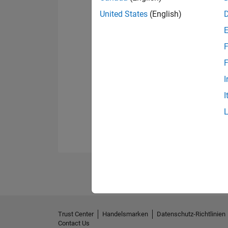
United States
(English)
F
F
I
I
Trust Center
Handelsmarken
Datenschutz-Richtlinien
Contact Us