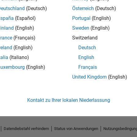
Deutschland
(Deutsch)
Österreich
(Deutsch)
España
(Español)
Portugal
(English)
inland
(English)
Sweden
(English)
rance
(Français)
Switzerland
reland
(English)
Deutsch
talia
(Italiano)
English
Luxembourg
(English)
Français
United Kingdom
(English)
Keine Aktivität
Kontakt zu Ihrer lokalen Niederlassung
Datendiebstahl verhindern
Status von Anwendungen
Nutzungsbedingun