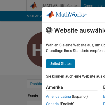
Weiter zum Inhalt
MATLAB Hilfe-Center
Community
MATLAB Answers
File Exchange
Cody
AI Cha
Website auswähl
Hasti
Last seen: 6 Monate 
Wählen Sie eine Website aus, um üb
Followers:
0
Followi
Grundlage Ihres Standorts empfehle
Follow
United States
Sie können auch eine Website aus d
Dashboard
Abzeichen
Empfehlungen
Amerika
Feeds
América Latina
(Español)
Canada
(English)