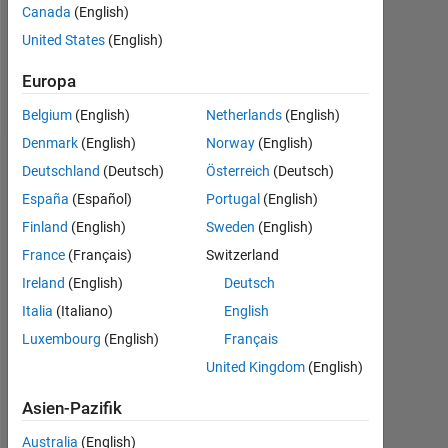
Canada
(English)
United States
(English)
Follow
Europa
Nachricht
Belgium
(English)
Netherlands
(English)
Denmark
(English)
Norway
(English)
Deutschland
(Deutsch)
Österreich
(Deutsch)
Abzeichen
España
(Español)
Portugal
(English)
Finland
(English)
Sweden
(English)
France
(Français)
Switzerland
Ireland
(English)
Deutsch
Italia
(Italiano)
English
Luxembourg
(English)
Français
United Kingdom
(English)
Asien-Pazifik
Australia
(English)