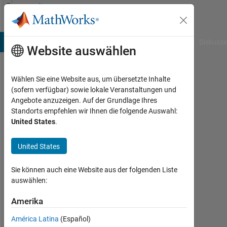
Weiter zum Inhalt
Community
Profile
B Answers
File Exchange
Cody
AI Chat Playground
Diskussi
Website auswählen
Wählen Sie eine Website aus, um übersetzte Inhalte
Hannes
(sofern verfügbar) sowie lokale Veranstaltungen und
Angebote anzuzeigen. Auf der Grundlage Ihres
Last
Standorts empfehlen wir Ihnen die folgende Auswahl:
seen:
United States
.
mehr
als 2
United States
Jahre
vor
Sie können auch eine Website aus der folgenden Liste
Followers:
auswählen:
0
Amerika
Following:
América Latina
(Español)
0