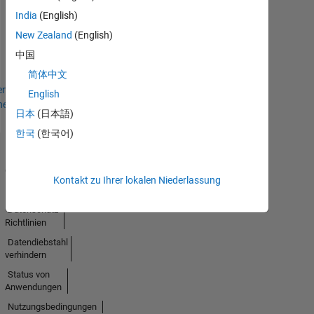
No
India
(English)
New Zealand
(English)
Badges
中国
Earned
简体中文
en
English
hen
日本
(日本語)
한국
(한국어)
Trust
Center
Kontakt zu Ihrer lokalen Niederlassung
Handelsmarken
Datenschutz-
Richtlinien
Datendiebstahl
verhindern
Status von
Anwendungen
Nutzungsbedingungen