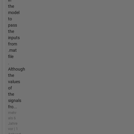
in
the
model
to
pass
the
inputs
from
.mat
file
.
Although
the
values
of
the
signals
fro...
mehr
als 6
Jahre
vor | 1