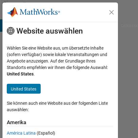
Weiter zum Inhalt
Community
Profile
B Answers
File Exchange
Cody
AI Chat Playground
Diskussi
Website auswählen
Wählen Sie eine Website aus, um übersetzte Inhalte
sintu
(sofern verfügbar) sowie lokale Veranstaltungen und
Angebote anzuzeigen. Auf der Grundlage Ihres
kumari
Standorts empfehlen wir Ihnen die folgende Auswahl:
United States
.
Last
seen:
mehr
United States
als 6
Jahre
Sie können auch eine Website aus der folgenden Liste
vor
auswählen:
|
Aktiv
Amerika
seit
América Latina
(Español)
2020