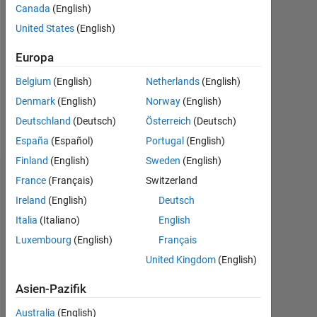
Canada
(English)
Followers:
United States
(English)
0
Europa
Following:
0
Belgium
(English)
Netherlands
(English)
Denmark
(English)
Norway
(English)
Follow
Deutschland
(Deutsch)
Österreich
(Deutsch)
España
(Español)
Portugal
(English)
Finland
(English)
Sweden
(English)
Dashboard
France
(Français)
Switzerland
Ireland
(English)
Deutsch
Statistik
Italia
(Italiano)
English
Luxembourg
(English)
Français
MATLAB Answers
United Kingdom
(English)
-2
-1
3
2
Asien-Pazifik
Australia
(English)