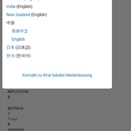
BEITRÄGE
India
(English)
L
1
New Zealand
(English)
中国
简体中文
0
10/20
07/21
04/22
01/23
10/23
07/24
04/25
01/26
11/20
09/21
07/22
05/23
03/24
01/25
11/25
01/20
12/20
11/21
10/22
L
09/23
08/24
07/25
06/26
English
ZEITACHSE
日本
(日本語)
한국
(한국어)
RANG
264.909
Kontakt zu Ihrer lokalen Niederlassung
of
302.028
REPUTATION
0
BEITRÄGE
1
Frage
0
Antworten