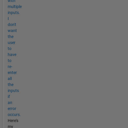
with
multiple
inputs.
I
don't
want
the
user
to
have
to
re-
enter
all
the
inputs
if
an
error
occurs.
Here's
my