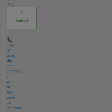
| 0
1
Antwort
Frage
I'm
using
the
input
command.
I
want
to
NOT
allow
an
imaginary