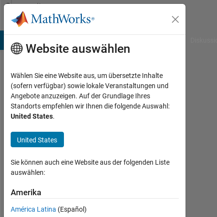
Weiter zum Inhalt
Community
Profile
B Answers
File Exchange
Cody
AI Chat Playground
Diskussi
Website auswählen
Wählen Sie eine Website aus, um übersetzte Inhalte
Andrew
(sofern verfügbar) sowie lokale Veranstaltungen und
Angebote anzuzeigen. Auf der Grundlage Ihres
Jones
Standorts empfehlen wir Ihnen die folgende Auswahl:
United States
.
Last
seen:
etwa
United States
3
Jahre
Sie können auch eine Website aus der folgenden Liste
vor
auswählen:
|
Aktiv
Amerika
seit
América Latina
(Español)
2019