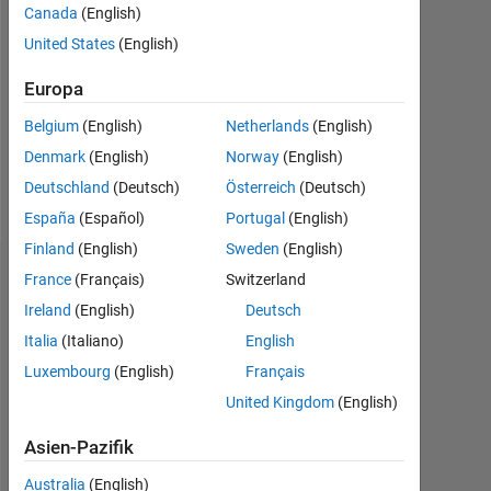
Canada
(English)
Followers:
United States
(English)
0
Europa
Following:
0
Belgium
(English)
Netherlands
(English)
Denmark
(English)
Norway
(English)
Follow
Deutschland
(Deutsch)
Österreich
(Deutsch)
España
(Español)
Portugal
(English)
Finland
(English)
Sweden
(English)
Dashboard
France
(Français)
Switzerland
Ireland
(English)
Deutsch
Statistik
Italia
(Italiano)
English
Luxembourg
(English)
Français
MATLAB Answers
File Exchange
All
United Kingdom
(English)
-2
-1
4
5
3
Asien-Pazifik
Australia
(English)
2