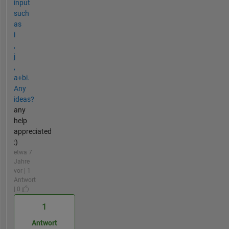
input
such
as
i
,
j
,
a+bi.
Any
ideas?
any
help
appreciated
:)
etwa 7
Jahre
vor | 1
Antwort
| 0
1
Antwort