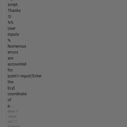
script.
Thanks
:D
%%
User
Inputs
%
Numerous
errors
are
accounted
for.
point1=input('Enter
the
[x,y]
coordinate
of
p...
etwa 7
Jahre
vor | 1
Antwort