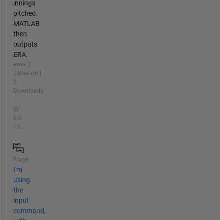
innings
pitched.
MATLAB
then
outputs
ERA.
etwa 7
Jahre vor |
2
Downloads
|
0.0
/ 5
Frage
I'm
using
the
input
command,