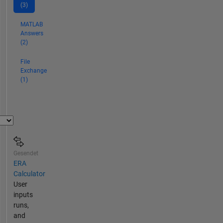
(3)
MATLAB
Answers
(2)
File
Exchange
(1)
Gesendet
ERA
Calculator
User
inputs
runs,
and