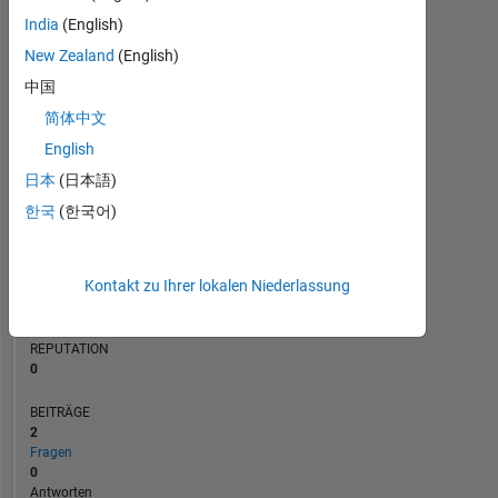
BEITRÄGE
India
(English)
L
New Zealand
(English)
1
中国
简体中文
0
04/20
01/21
10/21
04/23
01/24
10/24
04/26
05/20
03/21
01/22
11/22
09/23
05/25
03/26
07/19
07/20
07/21
07/22
L
07/23
07/24
07/25
07/26
English
ZEITACHSE
日本
(日本語)
한국
(한국어)
RANG
251.921
Kontakt zu Ihrer lokalen Niederlassung
of
302.025
REPUTATION
0
BEITRÄGE
2
Fragen
0
Antworten